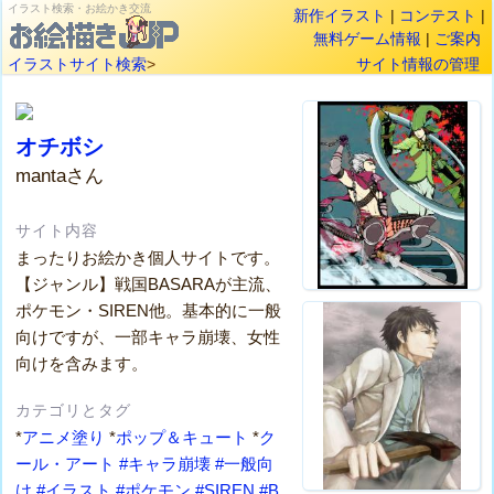
イラスト検索・お絵かき交流
新作イラスト
|
コンテスト
|
無料ゲーム情報
|
ご案内
イラストサイト検索
>
サイト情報の管理
オチボシ
mantaさん
サイト内容
まったりお絵かき個人サイトです。
【ジャンル】戦国BASARAが主流、
ポケモン・SIREN他。基本的に一般
向けですが、一部キャラ崩壊、女性
向けを含みます。
カテゴリとタグ
*
アニメ塗り
*
ポップ＆キュート
*
ク
ール・アート
#キャラ崩壊
#一般向
け
#イラスト
#ポケモン
#SIREN
#B