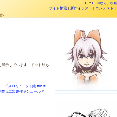
PR:
Huluなら、
サイト検索
|
新作イラスト
|
コンテスト
|
報>
を展示しています。ドット絵も
ク・ゴスロリ
*
ドット絵
#Ib
#
創作
#二次創作
#シュール
#