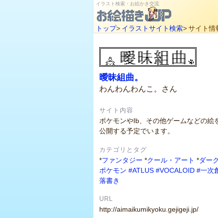
イラスト検索・お絵かき交流
トップ
>
イラストサイト検索
>
サイト情
曖昧組曲。
わんわんわんこ。さん
サイト内容
ポケモンやIb、その他ゲームなどの絵
公開する予定でいます。
カテゴリとタグ
*
ファンタジー
*
クール・アート
*
ダー
ポケモン
#ATLUS
#VOCALOID
#一次
落書き
URL
http://aimaikumikyoku.gejigeji.jp/