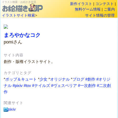
イラスト検索・お絵かき交流
新作イラスト
|
コンテスト
|
無料ゲーム情報
|
ご案内
イラストサイト検索
>
サイト情報の管理
まろやかなコク
pomiさん
サイト内容
創作・版権イラストサイト。
カテゴリとタグ
*
ポップ＆キュート
*
少女
*
オリジナル
*
ブログ
#創作
#オリジ
ナル
#pixiv
#tov
#テイルズ
#ヴェスペリア
#一次創作
#二次創
作
関連サイト
pixiv