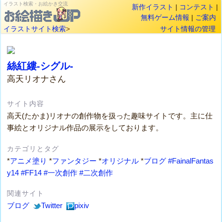
イラスト検索・お絵かき交流
新作イラスト
|
コンテスト
|
無料ゲーム情報
|
ご案内
イラストサイト検索
>
サイト情報の管理
絲紅縷-シグル-
高天リオナさん
サイト内容
高天(たかま)リオナの創作物を扱った趣味サイトです。主に仕
事絵とオリジナル作品の展示をしております。
カテゴリとタグ
*
アニメ塗り
*
ファンタジー
*
オリジナル
*
ブログ
#FainalFantas
y14
#FF14
#一次創作
#二次創作
関連サイト
ブログ
Twitter
pixiv