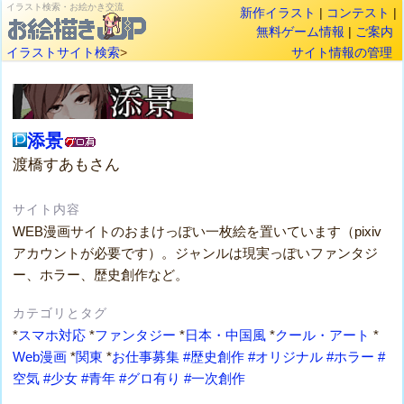
イラスト検索・お絵かき交流
新作イラスト
|
コンテスト
|
無料ゲーム情報
|
ご案内
イラストサイト検索
>
サイト情報の管理
添景
渡橋すあもさん
サイト内容
WEB漫画サイトのおまけっぽい一枚絵を置いています（pixiv
アカウントが必要です）。ジャンルは現実っぽいファンタジ
ー、ホラー、歴史創作など。
カテゴリとタグ
*
スマホ対応
*
ファンタジー
*
日本・中国風
*
クール・アート
*
Web漫画
*
関東
*
お仕事募集
#歴史創作
#オリジナル
#ホラー
#
空気
#少女
#青年
#グロ有り
#一次創作