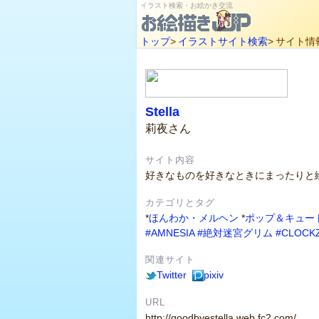
イラスト検索・お絵かき交流
トップ
>
イラストサイト検索
>
サイト情
Stella
莉夜さん
サイト内容
好きなものを好きなときにまったりと
カテゴリとタグ
*
ほんわか・メルヘン
*
ポップ＆キュー
#AMNESIA
#絶対迷宮グリム
#CLOC
関連サイト
Twitter
pixiv
URL
http://goodbyestella.web.fc2.com/