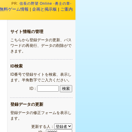
PR:
信長の野望 Online -勇士の章-
無料ゲーム情報
|
企画と掲示板
|
ご案内
サイト情報の管理
こちらから登録データの更新、パス
ワードの再発行、データの削除がで
きます。
ID検索
ID番号で登録サイトを検索、表示し
ます。半角数字でご入力ください。
ID：
登録データの更新
登録データの修正フォームを表示し
ます。
更新する人：