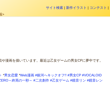
サイト検索
|
新作イラスト
|
コンテスト
|
報>
絵や漫画を描いています。最近は乙女ゲームの男女CPに夢中です。
ト
*
男女恋愛
*
Web漫画
#銀河へキックオフ!!
#男女CP
#VOCALOID
KZERO～終焉の一秒～
#二次創作
#乙女ゲーム
#鏡音リン
#鏡音レン