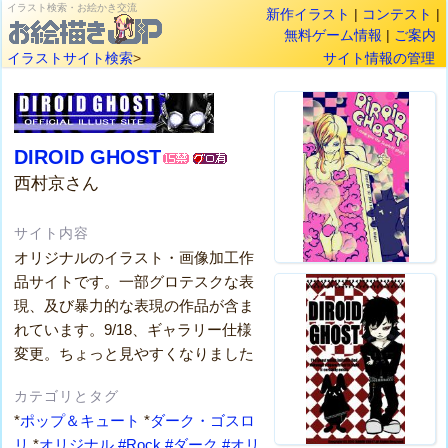
イラスト検索・お絵かき交流
新作イラスト
|
コンテスト
|
無料ゲーム情報
|
ご案内
イラストサイト検索
>
サイト情報の管理
DIROID GHOST
西村京さん
サイト内容
オリジナルのイラスト・画像加工作
品サイトです。一部グロテスクな表
現、及び暴力的な表現の作品が含ま
れています。9/18、ギャラリー仕様
変更。ちょっと見やすくなりました
カテゴリとタグ
*
ポップ＆キュート
*
ダーク・ゴスロ
リ
*
オリジナル
#Rock
#ダーク
#オリ