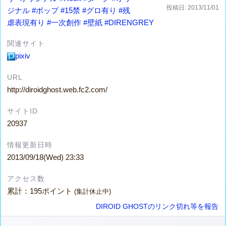
投稿日: 2013/11/01
ジナル
#ポップ
#15禁
#グロ有り
#残
虐表現有り
#一次創作
#壁紙
#DIRENGREY
関連サイト
pixiv
URL
http://diroidghost.web.fc2.com/
サイトID
20937
情報更新日時
2013/09/18(Wed) 23:33
アクセス数
累計：195ポイント
(集計休止中)
DIROID GHOSTのリンク切れ等を報告