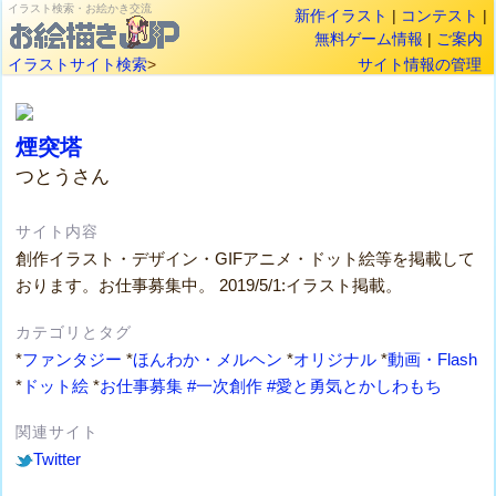
イラスト検索・お絵かき交流
新作イラスト
|
コンテスト
|
無料ゲーム情報
|
ご案内
イラストサイト検索
>
サイト情報の管理
煙突塔
つとうさん
サイト内容
創作イラスト・デザイン・GIFアニメ・ドット絵等を掲載して
おります。お仕事募集中。 2019/5/1:イラスト掲載。
カテゴリとタグ
*
ファンタジー
*
ほんわか・メルヘン
*
オリジナル
*
動画・Flash
*
ドット絵
*
お仕事募集
#一次創作
#愛と勇気とかしわもち
関連サイト
Twitter