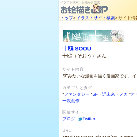
イラスト検索・お絵かき交流
トップ
>
イラストサイト検索
>
サイト情
十鴎 SOOU
十鴎（そおう）さん
サイト内容
SFみたいな漫画を描く漫画家です。
カテゴリとタグ
*
ファンタジー
*
SF・近未来・メカ
*
オ
一次創作
関連サイト
ブログ
Twitter
URL
http://souoyama.wix.com/sou-oyama