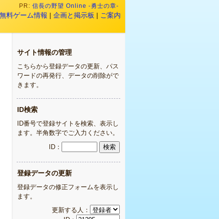
PR:
信長の野望 Online -勇士の章-
無料ゲーム情報
|
企画と掲示板
|
ご案内
サイト情報の管理
こちらから登録データの更新、パス
ワードの再発行、データの削除がで
きます。
ID検索
ID番号で登録サイトを検索、表示し
ます。半角数字でご入力ください。
ID：
登録データの更新
登録データの修正フォームを表示し
ます。
更新する人：