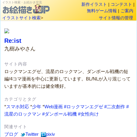
イラスト検索・お絵かき交流
新作イラスト
|
コンテスト
|
無料ゲーム情報
|
ご案内
イラストサイト検索
>
サイト情報の管理
Re:ist
九樹みやさん
サイト内容
ロックマンエグゼ、流星のロックマン、ダンボール戦機の短
編/4コマ漫画を中心に更新しています。BL/NLが入り混じって
いますが基本的には健全嗜好。
カテゴリとタグ
*
スマホ対応
*
少年
*
Web漫画
#ロックマンエグゼ
#二次創作
#
流星のロックマン
#ダンボール戦機
#女性向け
関連サイト
ブログ
Twitter
pixiv