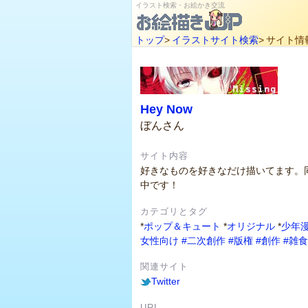
イラスト検索・お絵かき交流
トップ
>
イラストサイト検索
>
サイト情
Hey Now
ぼんさん
サイト内容
好きなものを好きなだけ描いてます。
中です！
カテゴリとタグ
*
ポップ＆キュート
*
オリジナル
*
少年
女性向け
#二次創作
#版権
#創作
#雑食
関連サイト
Twitter
URL