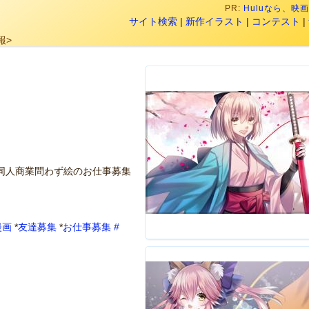
PR:
Huluなら、
サイト検索
|
新作イラスト
|
コンテスト
|
報>
同人商業問わず絵のお仕事募集
漫画
*
友達募集
*
お仕事募集
#