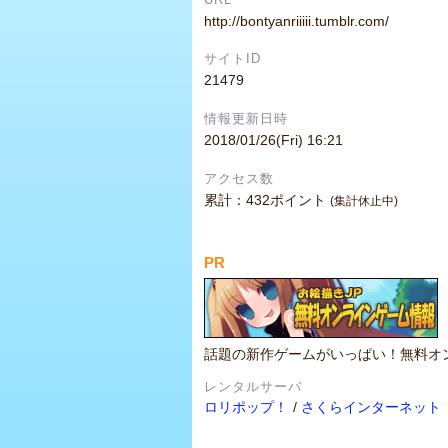
http://bontyanriiiii.tumblr.com/
サイトID
21479
情報更新日時
2018/01/26(Fri) 16:21
アクセス数
累計：432ポイント
(集計休止中)
PR
話題の新作ゲームがいっぱい！無料オ
レンタルサーバ
ロリポップ！
/
さくらインターネット