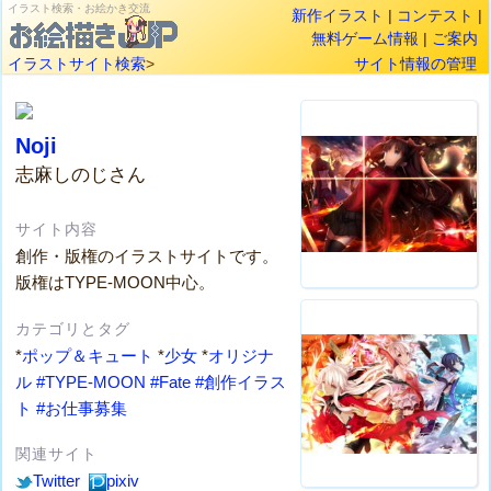
イラスト検索・お絵かき交流
新作イラスト
|
コンテスト
|
無料ゲーム情報
|
ご案内
イラストサイト検索
>
サイト情報の管理
Noji
志麻しのじさん
サイト内容
創作・版権のイラストサイトです。
版権はTYPE-MOON中心。
カテゴリとタグ
*
ポップ＆キュート
*
少女
*
オリジナ
ル
#TYPE-MOON
#Fate
#創作イラス
ト
#お仕事募集
関連サイト
Twitter
pixiv