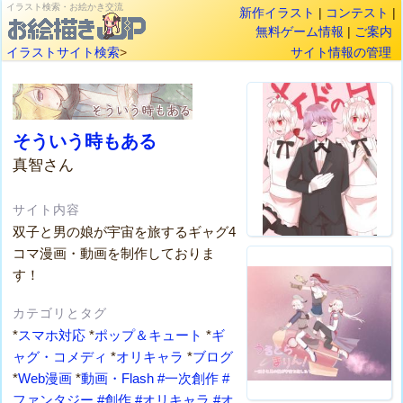
イラスト検索・お絵かき交流
新作イラスト
|
コンテスト
|
無料ゲーム情報
|
ご案内
イラストサイト検索
>
サイト情報の管理
そういう時もある
真智さん
サイト内容
双子と男の娘が宇宙を旅するギャグ4
コマ漫画・動画を制作しておりま
す！
カテゴリとタグ
*
スマホ対応
*
ポップ＆キュート
*
ギ
ャグ・コメディ
*
オリキャラ
*
ブログ
*
Web漫画
*
動画・Flash
#一次創作
#
ファンタジー
#創作
#オリキャラ
#オ