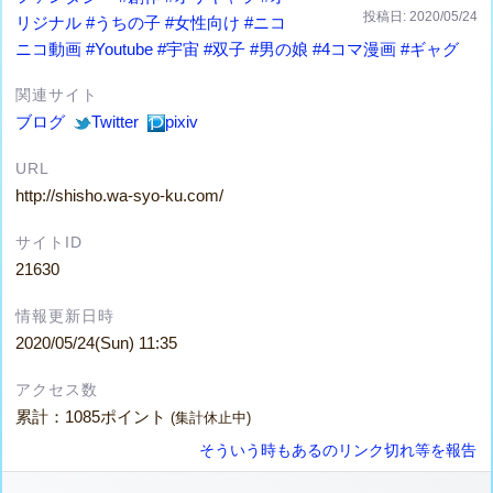
投稿日: 2020/05/24
リジナル
#うちの子
#女性向け
#ニコ
ニコ動画
#Youtube
#宇宙
#双子
#男の娘
#4コマ漫画
#ギャグ
関連サイト
ブログ
Twitter
pixiv
URL
http://shisho.wa-syo-ku.com/
サイトID
21630
情報更新日時
2020/05/24(Sun) 11:35
アクセス数
累計：1085ポイント
(集計休止中)
そういう時もあるのリンク切れ等を報告