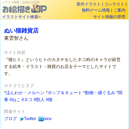
イラスト検索・お絵かき交流
新作イラスト
|
コンテスト
|
無料ゲーム情報
|
ご案内
イラストサイト検索
>
サイト情報の管理
ぬい猫雑貨店
東雲智さん
サイト内容
『猫ヒト』というヒトのカタチをしたネコ科のキャラが経営
する絵本・イラスト・雑貨のお店をテーマとしたサイトで
す。
カテゴリとタグ
*
ほんわか・メルヘン
*
ポップ＆キュート
*
動物・縫ぐるみ
*
関
東
#ねこ
#ネコ
#獣人
#猫
関連サイト
ブログ
Twitter
pixiv