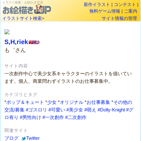
イラスト検索・お絵かき交流
新作イラスト
|
コンテスト
|
無料ゲーム情報
|
ご案内
イラストサイト検索
>
サイト情報の管理
S,H,riek
も゛さん
サイト内容
一次創作中心で美少女系キャラクターのイラストを描いてい
ます。個人、商業問わずイラストのお仕事募集中。
カテゴリとタグ
*
ポップ＆キュート
*
少女
*
オリジナル
*
お仕事募集
*
その他の
交流/募集
#ゴスロリ
#可愛い
#美少女
#萌え
#Dolly-Knight
#グ
ロ有り
#男性向け
#一次創作
#二次創作
関連サイト
ブログ
Twitter