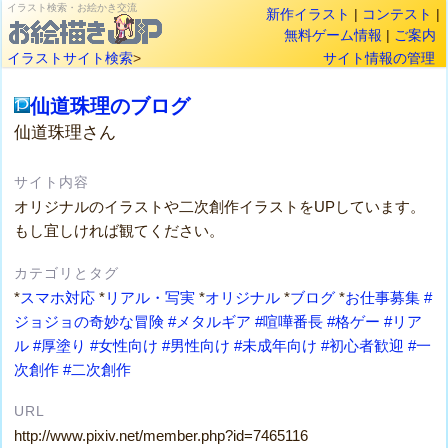
イラスト検索・お絵かき交流
新作イラスト
|
コンテスト
|
無料ゲーム情報
|
ご案内
イラストサイト検索
>
サイト情報の管理
仙道珠理のブログ
仙道珠理さん
サイト内容
オリジナルのイラストや二次創作イラストをUPしています。
もし宜しければ観てください。
カテゴリとタグ
*
スマホ対応
*
リアル・写実
*
オリジナル
*
ブログ
*
お仕事募集
#
ジョジョの奇妙な冒険
#メタルギア
#喧嘩番長
#格ゲー
#リア
ル
#厚塗り
#女性向け
#男性向け
#未成年向け
#初心者歓迎
#一
次創作
#二次創作
URL
http://www.pixiv.net/member.php?id=7465116