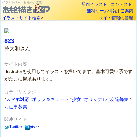
イラスト検索・お絵かき交流
新作イラスト
|
コンテスト
|
無料ゲーム情報
|
ご案内
イラストサイト検索
>
サイト情報の管理
823
乾大和さん
サイト内容
illustratorを使用してイラストを描いてます。基本可愛い系です
がたまに鬱系あります。
カテゴリとタグ
*
スマホ対応
*
ポップ＆キュート
*
少女
*
オリジナル
*
友達募集
*
お仕事募集
関連サイト
Twitter
pixiv