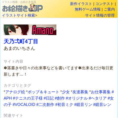
イラスト検索・お絵かき交流
新作イラスト
|
コンテスト
|
無料ゲーム情報
|
ご案内
イラストサイト検索
>
サイト情報の管理
天乃弌町4丁目
あまのいちさん
サイト内容
✽落書きや日々の出来事などを書いてます✽出来るだけ毎日更
新します…！
カテゴリとタグ
*
アナログ絵
*
ポップ＆キュート
*
少女
*
友達募集
*
お仕事募集
#
APH
#テニスの王子様
#日記
#創作
#オリジナル
#ヘタリア
#女
の子
#VOCALOID
#二次創作
#初音ミク
#鏡音リン
#鏡音レン
関連サイト