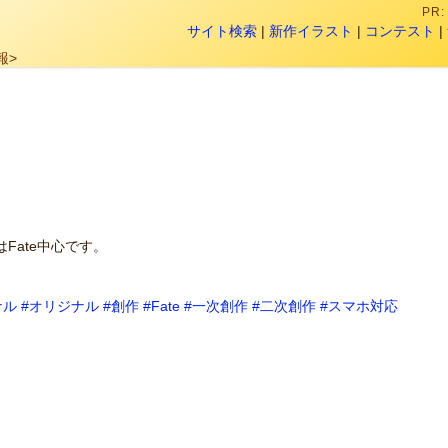
PR
サイト検索
|
新作イラスト
|
コンテスト
|
報>
Fate中心です。
ナル
#オリジナル
#創作
#Fate
#一次創作
#二次創作
#スマホ対応