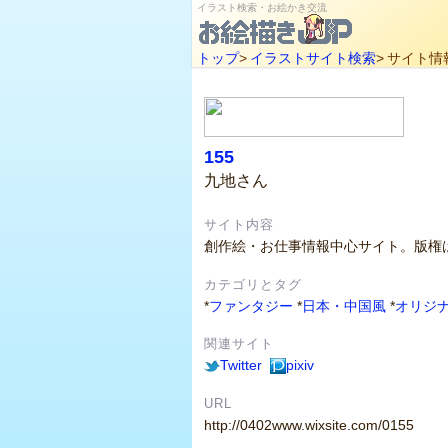
イラスト検索・お絵かき交流
トップ
>
イラストサイト検索
>
サイト情
155
九地さん
サイト内容
創作絵・お仕事情報中心サイト。版権は
カテゴリとタグ
*
ファンタジー
*
日本・中国風
*
オリジ
関連サイト
Twitter
pixiv
URL
http://0402www.wixsite.com/0155