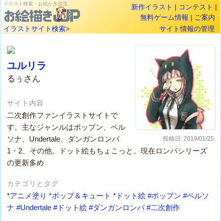
イラスト検索・お絵かき交流
新作イラスト
|
コンテスト
|
無料ゲーム情報
|
ご案内
イラストサイト検索
>
サイト情報の管理
ユルリラ
るぅさん
サイト内容
二次創作ファンイラストサイトで
す。主なジャンルはポップン、ペル
ソナ、Undertale、ダンガンロンパ
投稿日: 2019/01/25
1・2、その他。ドット絵もちょこっと。現在ロンパシリーズ
の更新多め
カテゴリとタグ
*
アニメ塗り
*
ポップ＆キュート
*
ドット絵
#ポップン
#ペルソ
ナ
#Undertale
#ドット絵
#ダンガンロンパ
#二次創作