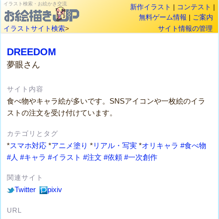
イラスト検索・お絵かき交流
新作イラスト
|
コンテスト
|
無料ゲーム情報
|
ご案内
イラストサイト検索
>
サイト情報の管理
DREEDOM
夢眼さん
サイト内容
食べ物やキャラ絵が多いです。SNSアイコンや一枚絵のイラ
ストの注文を受け付けています。
カテゴリとタグ
*
スマホ対応
*
アニメ塗り
*
リアル・写実
*
オリキャラ
#食べ物
#人
#キャラ
#イラスト
#注文
#依頼
#一次創作
関連サイト
Twitter
pixiv
URL