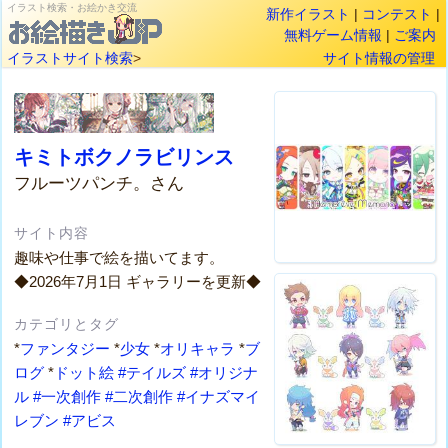
イラスト検索・お絵かき交流
新作イラスト
|
コンテスト
|
無料ゲーム情報
|
ご案内
イラストサイト検索
>
サイト情報の管理
キミトボクノラビリンス
フルーツパンチ。さん
サイト内容
趣味や仕事で絵を描いてます。
◆2026年7月1日 ギャラリーを更新◆
カテゴリとタグ
*
ファンタジー
*
少女
*
オリキャラ
*
ブ
ログ
*
ドット絵
#テイルズ
#オリジナ
ル
#一次創作
#二次創作
#イナズマイ
レブン
#アビス