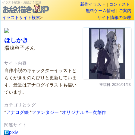
イラスト検索・お絵かき交流
新作イラスト
|
コンテスト
|
無料ゲーム情報
|
ご案内
イラストサイト検索
>
サイト情報の管理
ほしかき
湯浅容子さん
サイト内容
自作小説のキャラクターイラストと
らくがきをのんびりと更新していま
す。最近はアナログイラストも描い
投稿日: 2020/01/23
ています。
カテゴリとタグ
*
アナログ絵
*
ファンタジー
*
オリジナル
#一次創作
関連サイト
pixiv