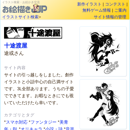
イラスト検索・お絵かき交流
新作イラスト
|
コンテスト
|
無料ゲーム情報
|
ご案内
イラストサイト検索
>
サイト情報の管理
十途渡屋
途或さん
サイト内容
サイトの引っ越しをしました。創作
イラストと小話中心の自己満サイト
です。3L全部あります。うちの子愛
でできてます。お暇なときにでも覗
いていただけたら幸いです。
カテゴリとタグ
*
スマホ対応
*
ファンタジー
*
美青
年・BL
*
オリキャラ
*
小説・詩
*
音楽