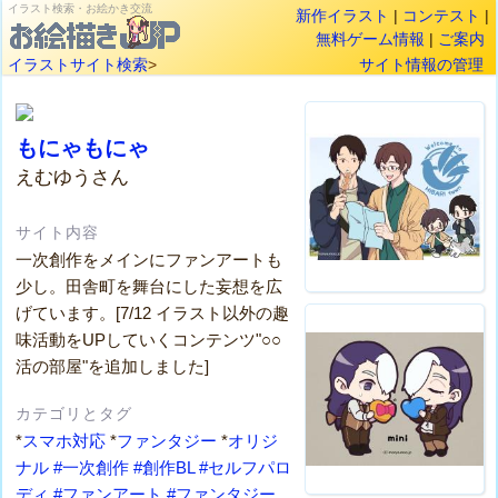
イラスト検索・お絵かき交流
新作イラスト
|
コンテスト
|
無料ゲーム情報
|
ご案内
イラストサイト検索
>
サイト情報の管理
もにゃもにゃ
えむゆうさん
サイト内容
一次創作をメインにファンアートも
少し。田舎町を舞台にした妄想を広
げています。[7/12 イラスト以外の趣
味活動をUPしていくコンテンツ"○○
活の部屋"を追加しました]
カテゴリとタグ
*
スマホ対応
*
ファンタジー
*
オリジ
ナル
#一次創作
#創作BL
#セルフパロ
ディ
#ファンアート
#ファンタジー