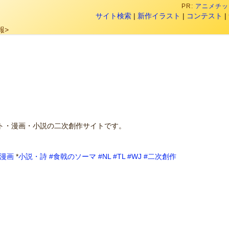
PR:
アニメチック
サイト検索
|
新作イラスト
|
コンテスト
|
報>
ト・漫画・小説の二次創作サイトです。
b漫画
*
小説・詩
#食戟のソーマ
#NL
#TL
#WJ
#二次創作