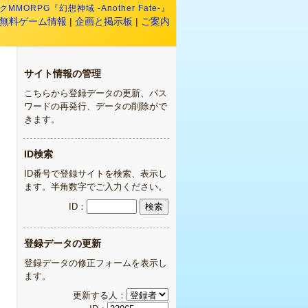
MMORPG『幻想神域 -Another Fate-』
無料ゲーム情報
|
企画と掲示板
|
ご案内
サイト情報の管理
こちらから登録データの更新、パス
ワードの再発行、データの削除がで
きます。
ID検索
ID番号で登録サイトを検索、表示し
ます。半角数字でご入力ください。
ID：
登録データの更新
登録データの修正フォームを表示し
ます。
更新する人：