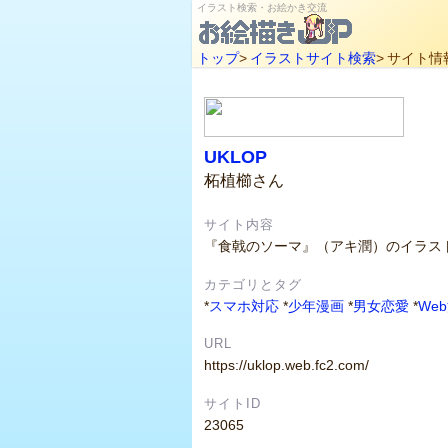
イラスト検索・お絵かき交流
トップ
>
イラストサイト検索
>
サイト情
UKLOP
柘植櫛さん
サイト内容
『食戟のソーマ』（アキ潤）のイラス
カテゴリとタグ
*
スマホ対応
*
少年漫画
*
男女恋愛
*
We
URL
https://uklop.web.fc2.com/
サイトID
23065