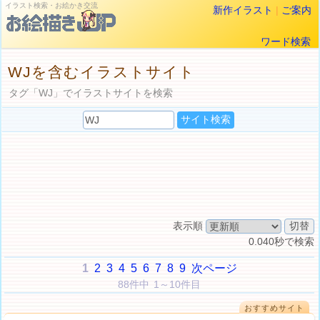
イラスト検索・お絵かき交流
新作イラスト
|
ご案内
ワード検索
WJを含むイラストサイト
タグ「WJ」でイラストサイトを検索
表示順
0.040秒で検索
1
2
3
4
5
6
7
8
9
次ページ
88件中 1～10件目
おすすめサイト