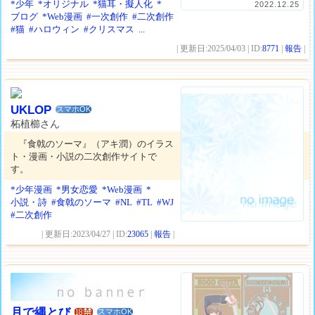
*少年
*オリジナル
*猫耳・擬人化
*
2022.12.25
ブログ
*Web漫画
#一次創作
#二次創作
#猫
#ハロウィン
#クリスマス
...
| 更新日:2025/04/03 | ID:
8771
|
報告
|
UKLOP
スマホOK
柘植櫛さん
『食戟のソーマ』（アキ潤）のイラス
ト・漫画・小説の二次創作サイトで
す。
*少年漫画
*男女恋愛
*Web漫画
*
小説・詩
#食戟のソーマ
#NL
#TL
#WJ
#二次創作
| 更新日:2023/04/27 | ID:
23065
|
報告
|
月で縄とび
スマホOK