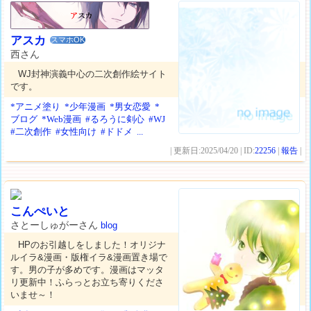
アスカ
スマホOK
西さん
WJ封神演義中心の二次創作絵サイト
です。
*アニメ塗り
*少年漫画
*男女恋愛
*
ブログ
*Web漫画
#るろうに剣心
#WJ
#二次創作
#女性向け
#ドドメ
...
| 更新日:2025/04/20 | ID:
22256
|
報告
|
こんぺいと
さとーしゅがーさん
blog
HPのお引越しをしました！オリジナ
ルイラ&漫画・版権イラ&漫画置き場で
す。男の子が多めです。漫画はマッタ
リ更新中！ふらっとお立ち寄りくださ
いませ～！