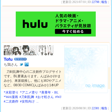
| 更新日:2021/07/10 | ID:
22798
|
報告
|
Tofu
スマホOK
ち鶏さん
刀剣乱舞中心の二次創作ブログサイト
です。BL要素あります。んばみか(やま
みか)、来派箱推し。他にもWJやアニメ
など。08/30 COMIC(んばみか):1本UP
*水彩塗り
*アニメ塗り
*美青年・BL
*Web漫画
#刀剣乱舞
#おそ松さん
#WJ
#二次創作
#女性向け
...
| 更新日:2020/08/30 | ID:
22381
|
報告
|