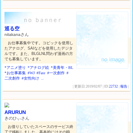
巡る空
nitakanaさん
お仕事募集中です。コピックを使用し
たアナログ、SAIなどを使用したデジタ
ルです。また、BLGLNL問わず漫画の方
でも募集しています。
*アニメ塗り
*アナログ絵
*美青年・BL
*お仕事募集
#WJ
#Fate
#一次創作
#
二次創作
#女性向け
...
| 更新日:2019/02/07 | ID:
22732
|
報告
|
ARURUN
きのひぃさん
お借りしていたスペースのサービス終
了で移転しました。基本的にはその時