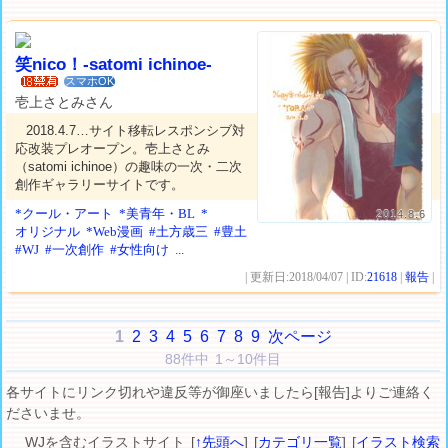
笑nico！-satomi ichinoe-
スマホOK
壱上さとみさん
2018.4.7…サイト移転レスポンシブ対
応改装プレオープン。壱上さとみ
（satomi ichinoe）の趣味の一次・二次
創作ギャラリーサイトです。
*クール・アート
*美青年・BL
*
2014.8.6
オリジナル
*Web漫画
#土方歳三
#豊土
#WJ
#一次創作
#女性向け
...
| 更新日:2018/04/07 | ID:
21618
|
報告
|
1
2
3
4
5
6
7
8
9
次ページ
88件中 1～10件目
各サイトにリンク切れや違反等が御座いましたら[報告]よりご連絡く
ださいませ。
WJを含むイラストサイト [
↑先頭へ
] [
カテゴリ一覧
] [
イラスト検索