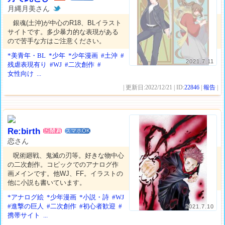
月縄月美さん
銀魂(土沖)が中心のR18、BLイラスト
サイトです。多少暴力的な表現がある
ので苦手な方はご注意ください。
*美青年・BL
*少年
*少年漫画
#土沖
#
2021.7.11
残虐表現有り
#WJ
#二次創作
#
女性向け
...
| 更新日:2022/12/21 | ID:
22846
|
報告
|
Re:birth
スマホOK
恋さん
呪術廻戦、鬼滅の刃等。好きな物中心
の二次創作。コピックでのアナログ作
画メインです。他WJ、FF。イラストの
他に小説も書いています。
*アナログ絵
*少年漫画
*小説・詩
#WJ
#進撃の巨人
#二次創作
#初心者歓迎
#
2021.7.10
携帯サイト
...