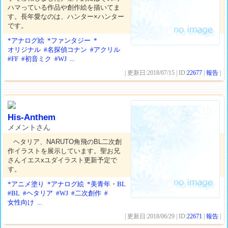
ハマっている作品や創作絵を描いてま
す。長年愛なのは、ハンター×ハンター
です。
*アナログ絵
*ファンタジー
*
オリジナル
#名探偵コナン
#アクリル
#FF
#初音ミク
#WJ
...
| 更新日:2018/07/15 | ID:
22677
|
報告
|
His-Anthem
メメントさん
ヘタリア、NARUTO角飛のBL二次創
作イラストを展示しています。聖お兄
さんイエスxユダイラスト更新予定で
す。
*アニメ塗り
*アナログ絵
*美青年・BL
#BL
#ヘタリア
#WJ
#二次創作
#
女性向け
...
| 更新日:2018/06/29 | ID:
22671
|
報告
|