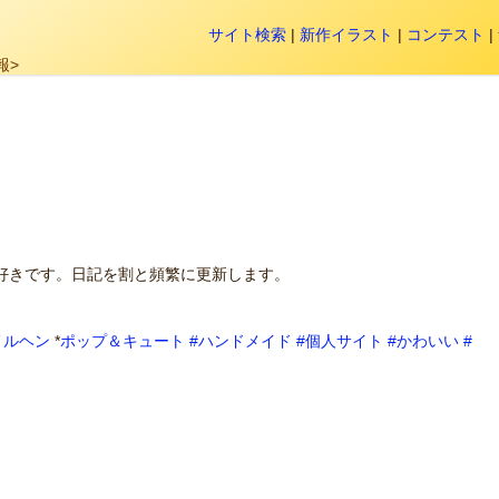
サイト検索
|
新作イラスト
|
コンテスト
|
報>
好きです。日記を割と頻繁に更新します。
メルヘン
*
ポップ＆キュート
#ハンドメイド
#個人サイト
#かわいい
#