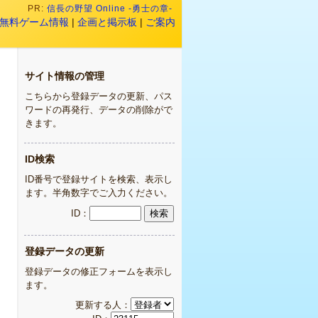
PR:
信長の野望 Online -勇士の章-
無料ゲーム情報
|
企画と掲示板
|
ご案内
サイト情報の管理
こちらから登録データの更新、パス
ワードの再発行、データの削除がで
きます。
ID検索
ID番号で登録サイトを検索、表示し
ます。半角数字でご入力ください。
ID：
登録データの更新
登録データの修正フォームを表示し
ます。
更新する人：