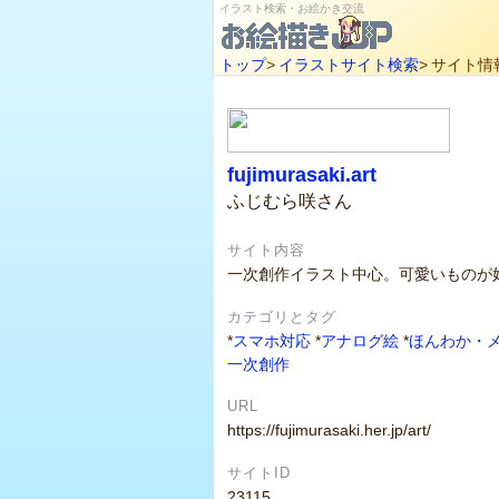
イラスト検索・お絵かき交流
トップ
>
イラストサイト検索
>
サイト情
fujimurasaki.art
ふじむら咲さん
サイト内容
一次創作イラスト中心。可愛いものが
カテゴリとタグ
*
スマホ対応
*
アナログ絵
*
ほんわか・
一次創作
URL
https://fujimurasaki.her.jp/art/
サイトID
23115