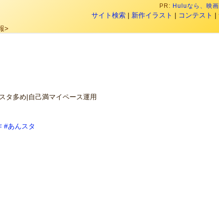
PR:
Huluなら、
サイト検索
|
新作イラスト
|
コンテスト
|
報>
スタ多め|自己満マイペース運用
作
#あんスタ