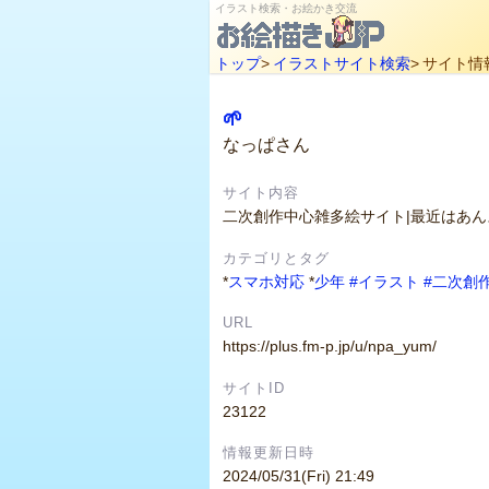
イラスト検索・お絵かき交流
トップ
>
イラストサイト検索
>
サイト情
🌱
なっぱさん
サイト内容
二次創作中心雑多絵サイト|最近はあん
カテゴリとタグ
*
スマホ対応
*
少年
#イラスト
#二次創
URL
https://plus.fm-p.jp/u/npa_yum/
サイトID
23122
情報更新日時
2024/05/31(Fri) 21:49