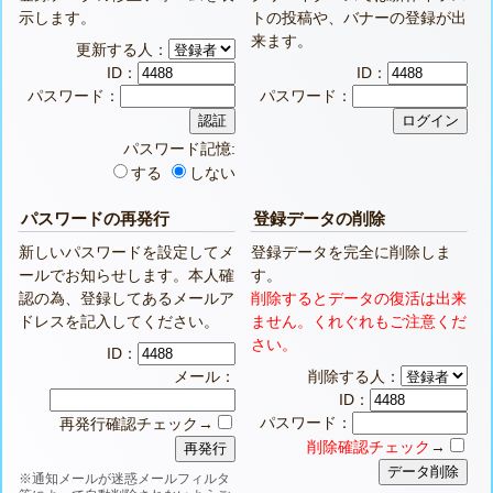
示します。
トの投稿や、バナーの登録が出
来ます。
更新する人：
ID：
ID：
パスワード：
パスワード：
パスワード記憶:
する
しない
パスワードの再発行
登録データの削除
新しいパスワードを設定してメ
登録データを完全に削除しま
ールでお知らせします。本人確
す。
認の為、登録してあるメールア
削除するとデータの復活は出来
ドレスを記入してください。
ません。くれぐれもご注意くだ
さい。
ID：
メール：
削除する人：
ID：
パスワード：
再発行確認チェック→
削除確認チェック
→
※通知メールが迷惑メールフィルタ