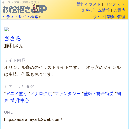
イラスト検索・お絵かき交流
新作イラスト
|
コンテスト
|
無料ゲーム情報
|
ご案内
イラストサイト検索
>
サイト情報の管理
ささら
雅和さん
サイト内容
オリジナル多めのイラストサイトです。二次も含めジャンル
は多岐、作風も色々です。
カテゴリとタグ
*
アニメ塗り
*
アナログ絵
*
ファンタジー
*
壁紙・携帯待受
*
関
東
#創作中心
URL
http://sasaramiya.fc2web.com/