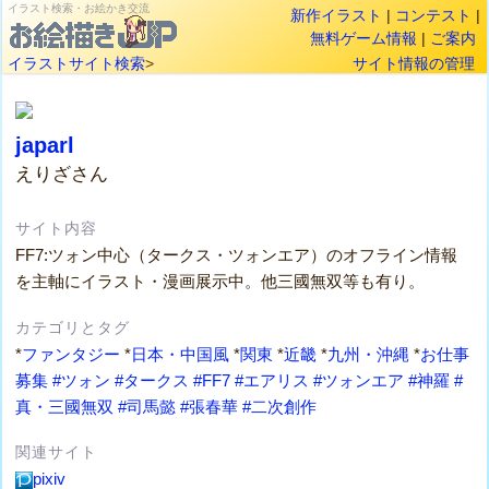
イラスト検索・お絵かき交流
新作イラスト
|
コンテスト
|
無料ゲーム情報
|
ご案内
イラストサイト検索
>
サイト情報の管理
japarl
えりざさん
サイト内容
FF7:ツォン中心（タークス・ツォンエア）のオフライン情報
を主軸にイラスト・漫画展示中。他三國無双等も有り。
カテゴリとタグ
*
ファンタジー
*
日本・中国風
*
関東
*
近畿
*
九州・沖縄
*
お仕事
募集
#ツォン
#タークス
#FF7
#エアリス
#ツォンエア
#神羅
#
真・三國無双
#司馬懿
#張春華
#二次創作
関連サイト
pixiv