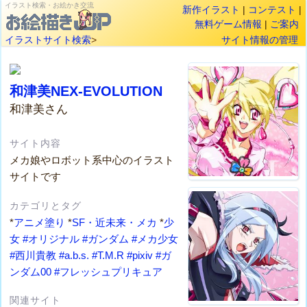
イラスト検索・お絵かき交流
新作イラスト
|
コンテスト
|
無料ゲーム情報
|
ご案内
イラストサイト検索
>
サイト情報の管理
和津美NEX-EVOLUTION
和津美さん
サイト内容
メカ娘やロボット系中心のイラスト
サイトです
カテゴリとタグ
*
アニメ塗り
*
SF・近未来・メカ
*
少
女
#オリジナル
#ガンダム
#メカ少女
#西川貴教
#a.b.s.
#T.M.R
#pixiv
#ガ
ンダム00
#フレッシュプリキュア
関連サイト