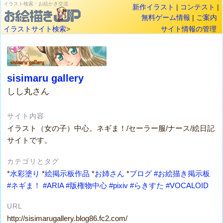
イラスト検索・お絵かき交流
新作イラスト
|
コンテスト
|
無料ゲーム情報
|
ご案内
イラストサイト検索
>
サイト情報の管理
sisimaru gallery
しし丸さん
サイト内容
イラスト（女の子）中心。ネギま！/セーラー服/ナース/絵日記
サイトです。
カテゴリとタグ
*
水彩塗り
*
絵掲示板作品
*
お姉さん
*
ブログ
#お絵描き掲示板
#ネギま！
#ARIA
#版権物中心
#pixiv
#らきすた
#VOCALOID
URL
http://sisimarugallery.blog86.fc2.com/