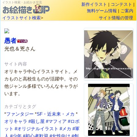
イラスト検索・お絵かき交流
新作イラスト
|
コンテスト
|
無料ゲーム情報
|
ご案内
イラストサイト検索
>
サイト情報の管理
愚者
光也＆兇さん
サイト内容
オリキャラ中心イラストサイト。メ
カものと高校生ものが活躍中。その
他ジャンル多様でいろんなキャラが
います。
カテゴリとタグ
*
ファンタジー
*
SF・近未来・メカ
*
オリキャラ
#殺し屋
#マフィア
#ロボ
ット
#オリジナルイラスト
#メカ
#軍
人
#少年
#初心者歓迎
#女性向け
#創