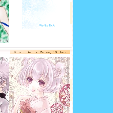
08.3.9
R
everse
A
ccess
R
anking
5位
[1axs.]