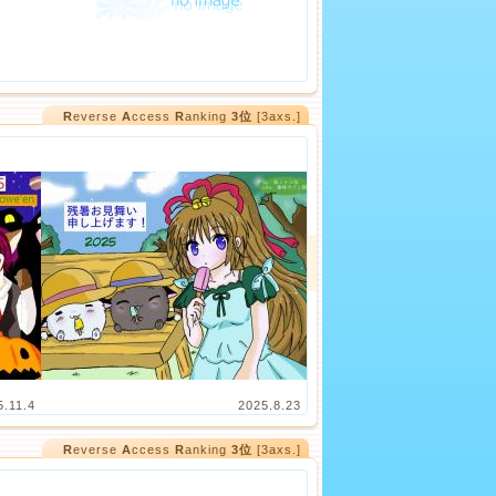
R
everse
A
ccess
R
anking
3位
[3axs.]
5.11.4
2025.8.23
R
everse
A
ccess
R
anking
3位
[3axs.]