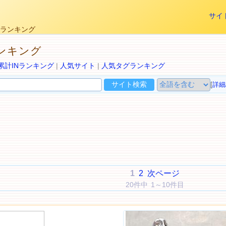
サイ
セスランキング
ランキング
累計INランキング
|
人気サイト
|
人気タグランキング
[
詳細
1
2
次ページ
20件中 1～10件目