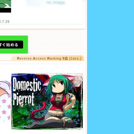
8.7.29
R
everse
A
ccess
R
anking
5位
[1axs.]