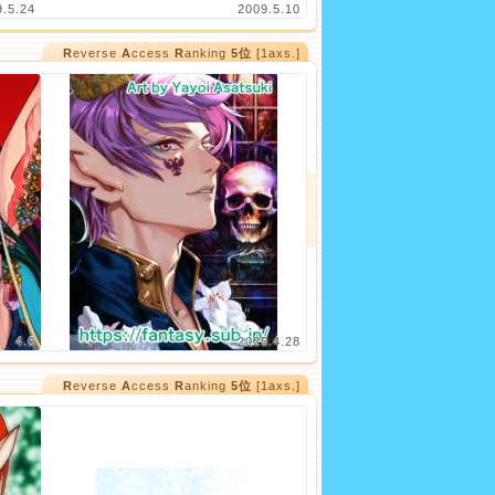
9.5.24
2009.5.10
R
everse
A
ccess
R
anking
5位
[1axs.]
4.6
2025.4.28
R
everse
A
ccess
R
anking
5位
[1axs.]