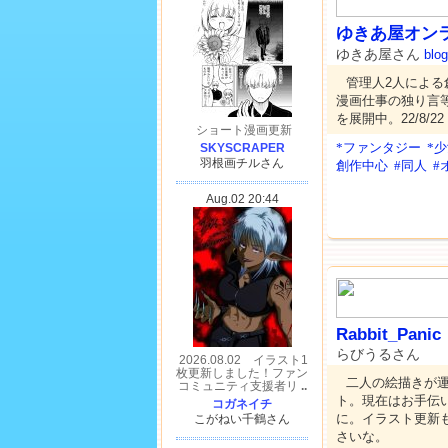
ゆきあ屋オン
ゆきあ屋さん
blog
管理人2人による
漫画仕事の独り言
を展開中。22/8/2
*ファンタジー
*
創作中心
#同人
#
Rabbit_Panic
らびうるさん
二人の絵描きが
ト。現在はお手伝
に。イラスト更新
さいな。