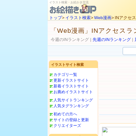
イラスト検索・お絵かき交流
トップ
>
イラスト検索
>
Web漫画
> INアク
「Web漫画」INアクセス
今週のINランキング |
先週のINランキング
|
イラストサイト検索
カテゴリ一覧
更新イラストサイト
新着イラストサイト
お薦めイラストサイト
人気サイトランキング
人気タグランキング
初めての方へ
サイトの登録と更新
クリエイターズ