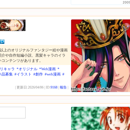
200
100枚以上のオリジナルファンタジー絵や漫画
紹介や自作短編小説、黒髪キャラのイラ
いコンテンツがあります。
オリキャラ
*オリジナル
*Web漫画
*
作品募集
#イラスト
#創作
#web漫画
#
| 更新日:2026/04/06 | ID:
9168
|
報告
|