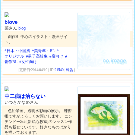
blove
菜さん
blog
創作BL中心のイラスト・漫画サイ
ト。
*日本・中国風
*美青年・BL
*
オリジナル
#男子高校生
#腐向け
#
創作BL
#女性向け
| 更新日:2014/04/19 | ID:
21540
|
報告
|
中二病は治らない
いつきかなめさん
色鉛筆画、透明水彩画の展示。 練習
帳ですがよろしくお願いします。 ニン
テンドー3ds[新絵心教室]のレッスン作
品も載せています。好きなものばかり
を描いております。