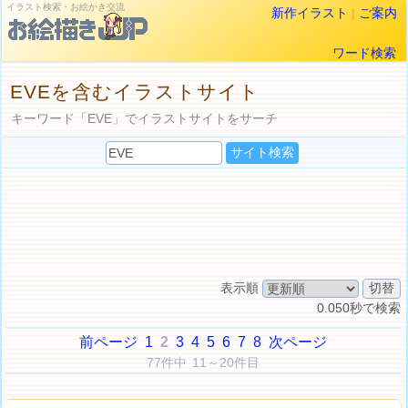
イラスト検索・お絵かき交流
新作イラスト
|
ご案内
ワード検索
EVEを含むイラストサイト
キーワード「EVE」でイラストサイトをサーチ
表示順
0.050秒で検索
前ページ
1
2
3
4
5
6
7
8
次ページ
77件中 11～20件目