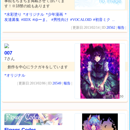
事絵もちまちま掲載させて頂いてま
す！※18禁の絵もあります
*水彩塗り
*オリジナル
*少年漫画
*
友達募集
#IIDX
#ゆーま。
#男性向け
#VOCALOID
#初音ミク
...
| 更新日:2013/02/14 | ID:
20562
|
報告
|
007
7さん
創作を中心にラクガキをしています
*オリジナル
| 更新日:2013/02/06 | ID:
20549
|
報告
|
2013.12.30
Flower Codes