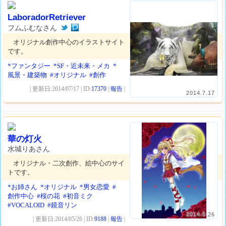
LaboradorRetriever
フムふむなさん
オリジナル創作中心のイラストサイト
です。
*ファンタジー
*SF・近未来・メカ
*
風景・建築物
#オリジナル
#創作
| 更新日:2014/07/17 | ID:
17370
|
報告
|
2014.7.17
華の灯火
水城りあさん
オリジナル・二次創作、絵中心のサイ
トです。
*お姉さん
*オリジナル
*男女恋愛
#
創作中心
#桜の花
#初音ミク
#VOCALOID
#鏡音リン
2014.5.26
| 更新日:2014/05/26 | ID:
9188
|
報告
|