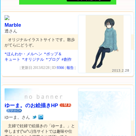
Marble
透さん
オリジナルイラストサイトです。散歩
がてらにどうぞ。
*ほんわか・メルヘン
*ポップ＆
キュート
*オリジナル
*ブログ
#創作
| 更新日:2013/02/28 | ID:
9366
|
報告
|
2013.2.28
ゆーま。のお絵描きHP
スマホOK
ゆーま。さん
主婦で妊婦で絵描きの「ゆーま。」と
申します(^ω^∪)当サイトでは趣味や仕