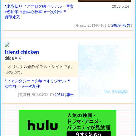
*水彩塗り
*アナログ絵
*リアル・写実
2013.6.16
#色鉛筆
#新絵心教室
#一次創作
#
透明水彩
| 更新日:2013/08/16 | ID:
20689
|
報告
|
friend chicken
dtidaさん
オリジナル創作イラストサイトです。
ほのぼの。
*ファンタジー
*少年
*オリジナル
#
女性向け
#一次創作
| 更新日:2013/03/30 | ID:
20718
|
報告
|