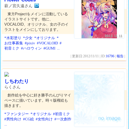
萩ノ宮久遠さん
東方Projectをメインに活動している
イラストサイトです。他に、
VOCALOID、オリジナル、女の子のイ
ラストをメインにしております。
2012.11.11
*水彩塗り
*少女
*オリジナル
*
お仕事募集
#pixiv
#VOCALOID
#
初音ミク
#ハロウィン
#GUMI
...
| 更新日:2012/11/11 | ID:
16796
|
報告
|
しちわたり
らくさん
創作絵を中心に好き勝手のんびりマイ
ペースに描いています。時々版権絵も
描きます。
*ファンタジー
*オリジナル
#初音ミク
#男性向け
#CG絵
#女性向け
#一次創作
...