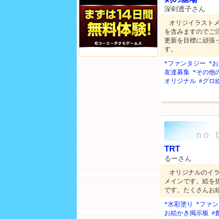
深剣透子さん
オリジイラスト
を含みますのでご
更新を目標に頑張
す。
*ファンタジー
*
友達募集
*その他
オリジナル
#グロ
TRT
るーさん
オリジナルのイ
メインです。絵を
です。たくさんお
*水彩塗り
*ファ
お絵かき掲示板
#