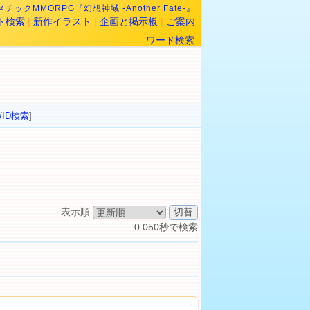
チックMMORPG『幻想神域 -Another Fate-』
ト検索
|
新作イラスト
|
企画と掲示板
|
ご案内
ワード検索
/ID検索
]
表示順
0.050秒で検索