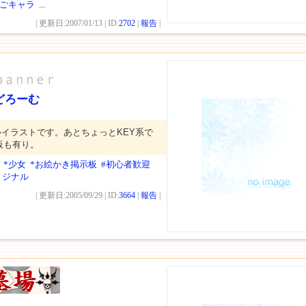
ゅごキャラ
...
| 更新日:2007/01/13 | ID:
2702
|
報告
|
どろーむ
イラストです。あとちょっとKEY系で
板も有り。
*少女
*お絵かき掲示板
#初心者歓迎
リジナル
| 更新日:2005/09/29 | ID:
3664
|
報告
|