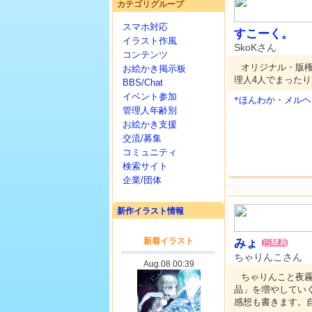
カテゴリグループ
スマホ対応
すこーく。
イラスト作風
SkoKさん
コンテンツ
オリジナル・版
お絵かき掲示板
理人4人でまった
BBS/Chat
イベント参加
*ほんわか・メルヘ
管理人年齢別
お絵かき支援
交流/募集
コミュニティ
検索サイト
企業/団体
新作イラスト情報
みょ
ちゃりんこさん
ちゃりんこと夜霧
品」を増やしてい
感想も書きます。