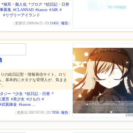
*猫耳・擬人化
*ブログ
*絵日記・日替
仕事募集
#CLANNAD
#kanon
#AIR
#
！
#リヴリーアイランド
| 更新日:2008/04/25 | ID:
11451
|
報告
|
信
じりの絵日記型・情報発信サイト。ロリ
も、基本的にオタクな管理人が、気まま
す。
ンタジー
*少女
*絵日記・日替
*
生運営
#美少女
#けもの
#
#武装錬金
#kanon
...
| 更新日:2007/07/01 | ID:
7058
|
報告
|
200