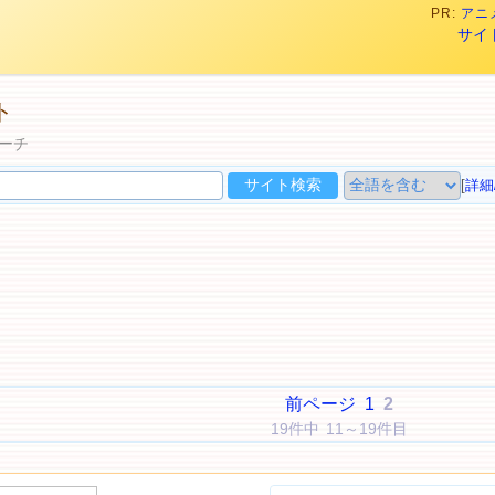
PR:
アニメ
サイ
ト
サーチ
[
詳細
前ページ
1
2
19件中 11～19件目