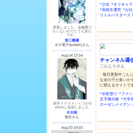
*少女
*オリキャラ
*高校生運営
*お
リトルバスターズ
チャンネル通
ごんじりさん
毎日更新中ごん
な女の子が多いか
に萌えるサイトで
*水彩塗り
*ファ
文字掲示板
*大学
ローゼンメイデン