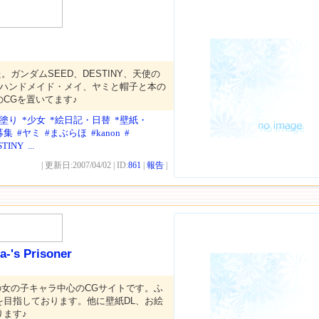
ガンダムSEED、DESTINY、天使の
、ハンドメイド・メイ、ヤミと帽子と本の
CGを置いてます♪
メ塗り
*少女
*絵日記・日替
*壁紙・
募集
#ヤミ
#まぶらほ
#kanon
#
STINY
...
| 更新日:2007/04/02 | ID:
861
|
報告
|
a-'s Prisoner
の女の子キャラ中心のCGサイトです。ふ
を目指しております。他に壁紙DL、お絵
ります♪