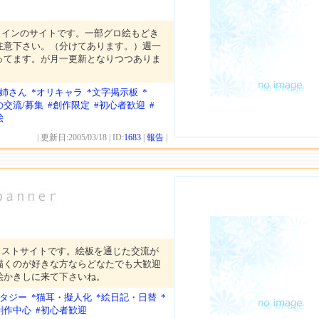
メインのサイトです。一部グロ絵もどき
注意下さい。（分けてあります。）週一
ってます。が月一更新となりつつありま
お姉さん
*オリキャラ
*文字掲示板
*
の交流/募集
#創作限定
#初心者歓迎
#
絵
| 更新日:2005/03/18 | ID:
1683
|
報告
|
ラストサイトです。絵板を通じた交流が
描くのが好きな方ならどなたでも大歓迎
絵かきしに来て下さいね。
ンタジー
*猫耳・擬人化
*絵日記・日替
*
創作中心
#初心者歓迎