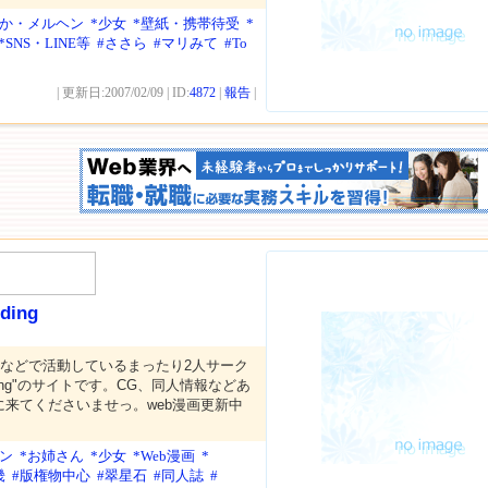
わか・メルヘン
*少女
*壁紙・携帯待受
*
*SNS・LINE等
#ささら
#マリみて
#To
| 更新日:2007/02/09 | ID:
4872
|
報告
|
dding
ゼンなどで活動しているまったり2人サーク
pudding"のサイトです。CG、同人情報などあ
来てくださいませっ。web漫画更新中
ン
*お姉さん
*少女
*Web漫画
*
畿
#版権物中心
#翠星石
#同人誌
#