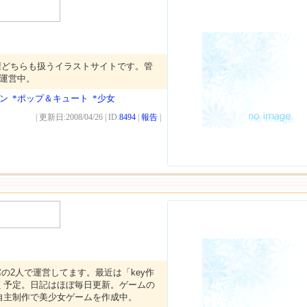
権どちらも扱うイラストサイトです。管
り運営中。
ン
*ポップ＆キュート
*少女
| 更新日:2008/04/26 | ID:
8494
|
報告
|
の2人で運営してます。最近は「key作
く予定。日記はほぼ毎日更新。ゲームの
自主制作で美少女ゲームを作成中。