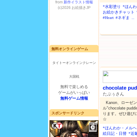
*水彩塗り
*ほん
お絵かきチャット
#Heart
#ネギま
...
無料オンラインゲーム
タイトーオンラインクレーン
大国戦
無料で楽しめる
chocolate pu
ゲームがいっぱい
たぶぅさん
無料ゲーム情報
Kanon、ロー
ル"chocolate 
スポンサードリンク
ります。ぜひ遊びに
☆
*ほんわか・メルヘ
絵日記・日替
*近