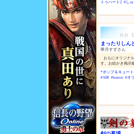
トゥハート2
#し
まったりしん
華月すずさん
おもにオリジナル
す。お絵かき掲示
*ポップ＆キュート
#AIR
#kanon
#オ
剣の墓場