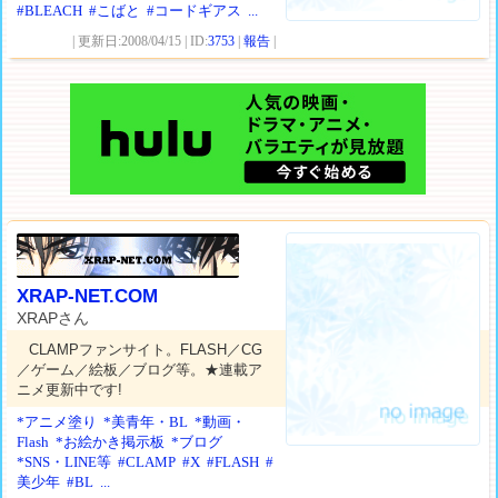
#BLEACH
#こばと
#コードギアス
...
| 更新日:2008/04/15 | ID:
3753
|
報告
|
XRAP-NET.COM
XRAPさん
CLAMPファンサイト。FLASH／CG
／ゲーム／絵板／ブログ等。★連載ア
ニメ更新中です!
*アニメ塗り
*美青年・BL
*動画・
Flash
*お絵かき掲示板
*ブログ
*SNS・LINE等
#CLAMP
#X
#FLASH
#
美少年
#BL
...