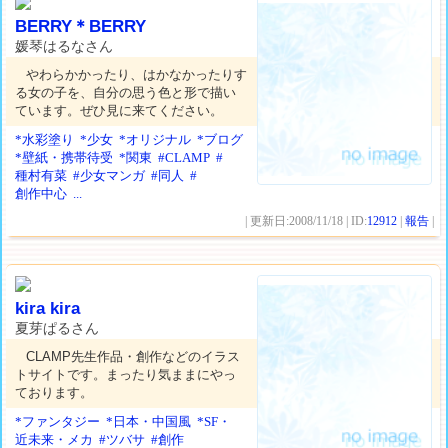
BERRY＊BERRY
媛琴はるなさん
やわらかかったり、はかなかったりす
る女の子を、自分の思う色と形で描い
ています。ぜひ見に来てください。
*水彩塗り
*少女
*オリジナル
*ブログ
*壁紙・携帯待受
*関東
#CLAMP
#
種村有菜
#少女マンガ
#同人
#
創作中心
...
| 更新日:2008/11/18 | ID:
12912
|
報告
|
kira kira
夏芽ぱるさん
CLAMP先生作品・創作などのイラス
トサイトです。まったり気ままにやっ
ております。
*ファンタジー
*日本・中国風
*SF・
近未来・メカ
#ツバサ
#創作