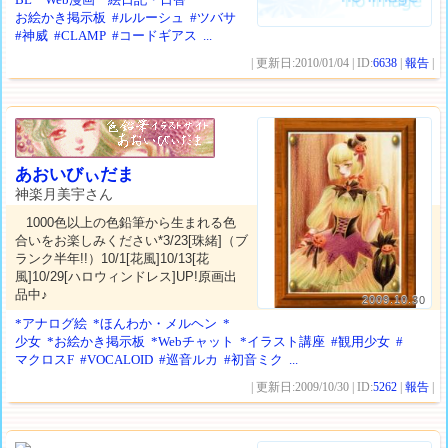
お絵かき掲示板
#ルルーシュ
#ツバサ
#神威
#CLAMP
#コードギアス
...
| 更新日:2010/01/04 | ID:
6638
|
報告
|
あおいびぃだま
神楽月美宇さん
1000色以上の色鉛筆から生まれる色
合いをお楽しみください*3/23[珠緒]（ブ
ランク半年!!）10/1[花風]10/13[花
風]10/29[ハロウィンドレス]UP!原画出
品中♪
2009.10.30
*アナログ絵
*ほんわか・メルヘン
*
少女
*お絵かき掲示板
*Webチャット
*イラスト講座
#観用少女
#
マクロスF
#VOCALOID
#巡音ルカ
#初音ミク
...
| 更新日:2009/10/30 | ID:
5262
|
報告
|