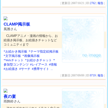
| 更新日:2007/10/21 | ID:
2762
|
報告
|
CLAMP掲示板
風雅さん
CLAMPアニメ・漫画の情報から、お
絵描き掲示板、お絵描きチャットなど
コミュニティまで
*お絵かき掲示板
*テーマ指定絵掲示板
*文字掲示板
*画像掲示板
*Webチャット
*お絵かきチャット
*
参加型コンテンツ
#レイアース
#情報
#お絵描き
#サーチ
#携帯サイト
...
| 更新日:2007/09/09 | ID:
9719
|
報告
|
夜の宴
雨飾鈴さん