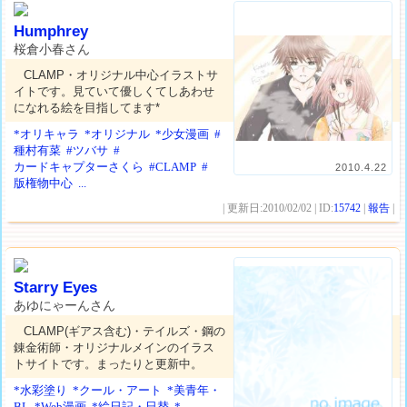
Humphrey
桜倉小春さん
CLAMP・オリジナル中心イラストサ
イトです。見ていて優しくてしあわせ
になれる絵を目指してます*
*オリキャラ
*オリジナル
*少女漫画
#
種村有菜
#ツバサ
#
カードキャプターさくら
#CLAMP
#
2010.4.22
版権物中心
...
| 更新日:2010/02/02 | ID:
15742
|
報告
|
Starry Eyes
あゆにゃーんさん
CLAMP(ギアス含む)・テイルズ・鋼の
錬金術師・オリジナルメインのイラス
トサイトです。まったりと更新中。
*水彩塗り
*クール・アート
*美青年・
BL
*Web漫画
*絵日記・日替
*