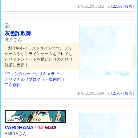
| 更新日:2016/02/24 | ID:
22089
|
報告
|
灰色詐欺師
片月さん
創作中心イラストサイトです。フリー
ゲームやオンラインゲームをプレイし
たりファンアートを描いたりのんびり
雑多に更新中
*ファンタジー
*オリキャラ
*
オリジナル
*ブログ
#一次創作
#
二次創作
| 更新日:2016/02/07 | ID:
21937
|
報告
|
VARDHANA
AMIRAさん