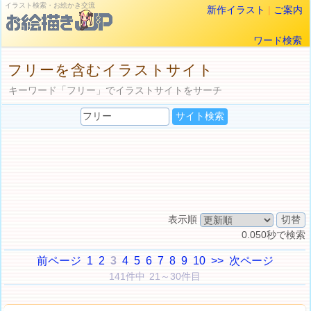
イラスト検索・お絵かき交流
新作イラスト
|
ご案内
ワード検索
フリーを含むイラストサイト
キーワード「フリー」でイラストサイトをサーチ
表示順
0.050秒で検索
前ページ
1
2
3
4
5
6
7
8
9
10
>>
次ページ
141件中 21～30件目