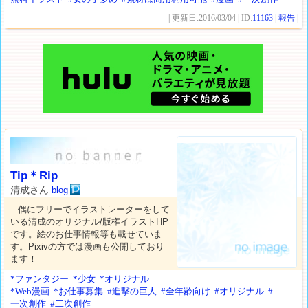
| 更新日:2016/03/04 | ID:
11163
|
報告
|
Tip＊Rip
清成さん
blog
偶にフリーでイラストレーターをして
いる清成のオリジナル/版権イラストHP
です。絵のお仕事情報等も載せていま
す。Pixivの方では漫画も公開しており
ます！
*ファンタジー
*少女
*オリジナル
*Web漫画
*お仕事募集
#進撃の巨人
#全年齢向け
#オリジナル
#
一次創作
#二次創作