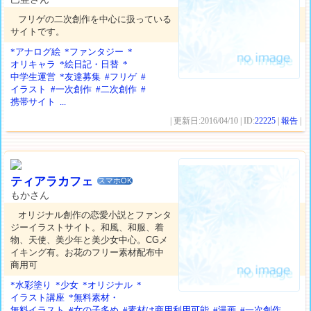
フリゲの二次創作を中心に扱っている
サイトです。
*アナログ絵
*ファンタジー
*
オリキャラ
*絵日記・日替
*
中学生運営
*友達募集
#フリゲ
#
イラスト
#一次創作
#二次創作
#
携帯サイト
...
| 更新日:2016/04/10 | ID:
22225
|
報告
|
ティアラカフェ
スマホOK
もかさん
オリジナル創作の恋愛小説とファンタ
ジーイラストサイト。和風、和服、着
物、天使、美少年と美少女中心。CGメ
イキング有。お花のフリー素材配布中
商用可
*水彩塗り
*少女
*オリジナル
*
イラスト講座
*無料素材・
無料イラスト
#女の子多め
#素材は商用利用可能
#漫画
#一次創作