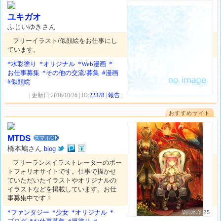
ユキガオ
ふじいゆきさん
フリーイラスト/似顔絵をお仕事にし
ています。
*水彩塗り
*オリジナル
*Web漫画
*
お仕事募集
*その他の交流/募集
#漫画
#似顔絵
| 更新日:2016/10/26 | ID:
22378
|
報告
|
おすすめサイト
MTDS
スマホOK
橋本鳩さん
blog
フリーランスイラストレーターのポー
トフォリオサイトです。仕事で描かせ
ていただいたイラストやオリジナルの
イラストなどを掲載しています。お仕
事募集中です！
*ファンタジー
*少女
*オリジナル
*
2016.6.25