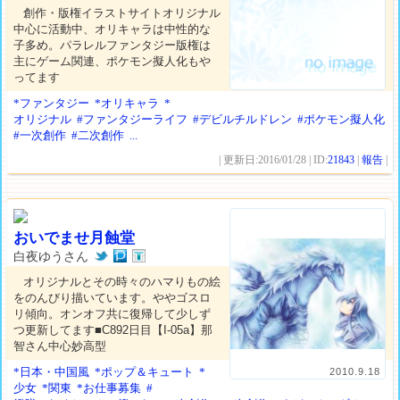
創作・版権イラストサイトオリジナル
中心に活動中、オリキャラは中性的な
子多め。パラレルファンタジー版権は
主にゲーム関連、ポケモン擬人化もや
ってます
*ファンタジー
*オリキャラ
*
オリジナル
#ファンタジーライフ
#デビルチルドレン
#ポケモン擬人化
#一次創作
#二次創作
...
| 更新日:2016/01/28 | ID:
21843
|
報告
|
おいでませ月蝕堂
白夜ゆうさん
オリジナルとその時々のハマりもの絵
をのんびり描いています。ややゴスロ
リ傾向。オンオフ共に復帰して少しず
つ更新してます■C892日目【I-05a】那
智さん中心妙高型
*日本・中国風
*ポップ＆キュート
*
2010.9.18
少女
*関東
*お仕事募集
#