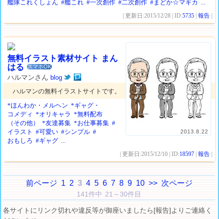
艦隊これくしょん
#艦これ
#一次創作
#二次創作
#まどか☆マギカ
...
| 更新日:2015/12/28 | ID:
5735
|
報告
|
無料イラスト素材サイト まん
はる
スマホOK
ハルマンさん
blog
ハルマンの無料イラストサイトです。
*ほんわか・メルヘン
*ギャグ・
コメディ
*オリキャラ
*無料配布
（その他）
*友達募集
*お仕事募集
#
イラスト
#可愛い
#シンプル
#
2013.8.22
おもしろ
#ギャグ
...
| 更新日:2015/12/10 | ID:
18597
|
報告
|
前ページ
1
2
3
4
5
6
7
8
9
10
>>
次ページ
141件中 21～30件目
各サイトにリンク切れや違反等が御座いましたら[報告]よりご連絡く