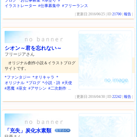
ブログ
*お仕事募集
#厚塗り
#
イラストレーター
#仕事募集中
#フリーランス
| 更新日:2016/06/25 | ID:
21700
|
報告
|
シオン～君を忘れない～
フリージアさん
オリジナル創作小説＆イラストブログ
サイトです。
*ファンタジー
*オリキャラ
*
オリジナル
*ブログ
*小説・詩
#天使
#悪魔
#巫女
#アサシン
#二次創作
...
| 更新日:2016/04/30 | ID:
22242
|
報告
|
「充失」炭化水素類
スマホOK
巳亜さん