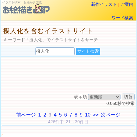
イラスト検索・お絵かき交流
新作イラスト
|
ご案内
ワード検索
擬人化を含むイラストサイト
キーワード「擬人化」でイラストサイトをサーチ
表示順
0.050秒で検索
前ページ
1
2
3
4
5
6
7
8
9
10
>>
次ページ
426件中 21～30件目