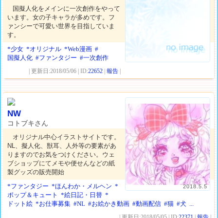
国擬人化をメインに一次創作をやって
います。女の子キャラが多めです。フ
ァンシーで可愛い世界を目指していま
す。
*少女
*オリジナル
*Web漫画
#
国擬人化
#ファンタジー
#一次創作
| 更新日:2018/05/06 | ID:
22652
|
報告
|
NW
コトブキさん
オリジナル中心イラストサイトです。
NL、擬人化、獣耳、人外等の要素があ
りますのでお気をつけください。ウェ
ブショップにてメモや便せんなどの紙
製グッズの販売開始
*ファンタジー
*ほんわか・メルヘン
*
2018.5.5
ポップ＆キュート
*絵日記・日替
*
ドット絵
*お仕事募集
#NL
#お絵かき動画
#動画配信
#猫
#犬
...
| 更新日:2018/05/05 | ID:
22371
|
報告
|