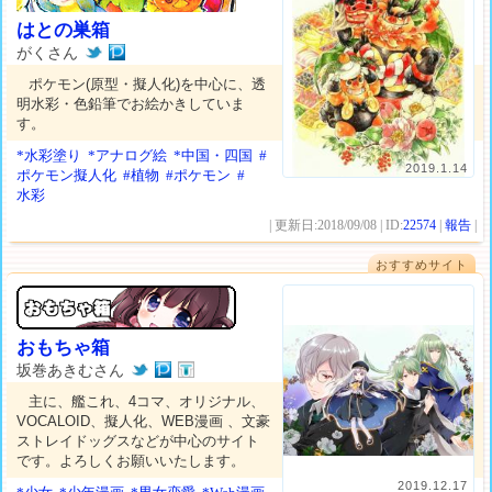
はとの巣箱
がくさん
ポケモン(原型・擬人化)を中心に、透
明水彩・色鉛筆でお絵かきしていま
す。
*水彩塗り
*アナログ絵
*中国・四国
#
2019.1.14
ポケモン擬人化
#植物
#ポケモン
#
水彩
| 更新日:2018/09/08 | ID:
22574
|
報告
|
おすすめサイト
おもちゃ箱
坂巻あきむさん
主に、艦これ、4コマ、オリジナル、
VOCALOID、擬人化、WEB漫画 、文豪
ストレイドッグスなどが中心のサイト
です。よろしくお願いいたします。
2019.12.17