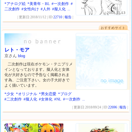
*アナログ絵
*美青年・BL
#一次創作
#
二次創作
#女性向け
#人外
#擬人化
...
2018.11.13
| 更新日:2018/11/12 | ID:
22710
|
報告
|
おすすめサイト
レト・モア
京さん
blog
二次創作は現在ポケモン・テニプリメ
インとなっております。擬人化と女体
化が大好きなので予告なく掲載されま
す為、ご注意下さい。女の子大好きで
よく描いています。
*少女
*オリジナル
*男女恋愛
*ブログ
#二次創作
#擬人化
#女体化
#NL
#一次創作
...
| 更新日:2018/09/24 | ID:
22696
|
報告
|