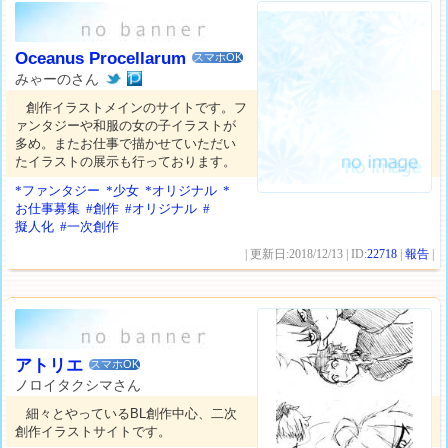
Oceanus Procellarum
スマホOK
みゃーのさん
創作イラストメインのサイトです。フ
ァンタジーや和服の女の子イラストが
多め。またお仕事で描かせていただい
たイラストの展示も行っております。
*ファンタジー
*少女
*オリジナル
*
お仕事募集
#創作
#オリジナル
#
擬人化
#一次創作
| 更新日:2018/12/13 | ID:
22718
|
報告
|
アトリエ
スマホOK
ノロイタクシマさん
細々とやっているBL創作中心、二次
創作イラストサイトです。