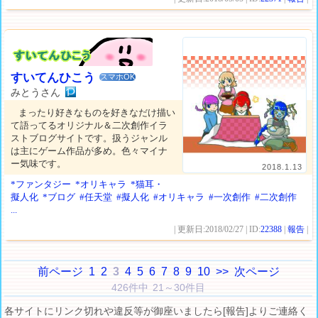
すいてんひこう
スマホOK
みとうさん
まったり好きなものを好きなだけ描い
て語ってるオリジナル＆二次創作イラ
ストブログサイトです。扱うジャンル
は主にゲーム作品が多め。色々マイナ
ー気味です。
2018.1.13
*ファンタジー
*オリキャラ
*猫耳・
擬人化
*ブログ
#任天堂
#擬人化
#オリキャラ
#一次創作
#二次創作
...
| 更新日:2018/02/27 | ID:
22388
|
報告
|
前ページ
1
2
3
4
5
6
7
8
9
10
>>
次ページ
426件中 21～30件目
各サイトにリンク切れや違反等が御座いましたら[報告]よりご連絡く