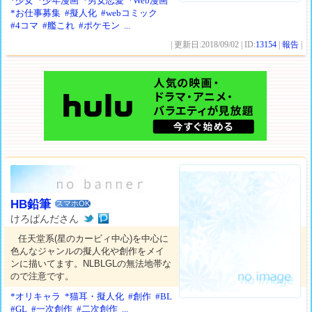
*少女
*少年漫画
*男女恋愛
*Web漫画
*お仕事募集
#擬人化
#webコミック
#4コマ
#艦これ
#ポケモン
...
| 更新日:2018/09/02 | ID:
13154
|
報告
|
HB鉛筆
スマホOK
けろぱんださん
任天堂系(星のカービィ中心)を中心に
色んなジャンルの擬人化や創作をメイ
ンに描いてます。NLBLGLの無法地帯な
ので注意です。
*オリキャラ
*猫耳・擬人化
#創作
#BL
#GL
#一次創作
#二次創作
...