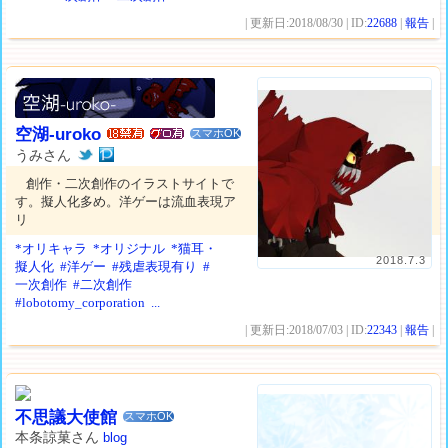
| 更新日:2018/08/30 | ID:
22688
|
報告
|
空湖-uroko
スマホOK
うみさん
創作・二次創作のイラストサイトで
す。擬人化多め。洋ゲーは流血表現ア
リ
*オリキャラ
*オリジナル
*猫耳・
2018.7.3
擬人化
#洋ゲー
#残虐表現有り
#
一次創作
#二次創作
#lobotomy_corporation
...
| 更新日:2018/07/03 | ID:
22343
|
報告
|
不思議大使館
スマホOK
本条諒菓さん
blog