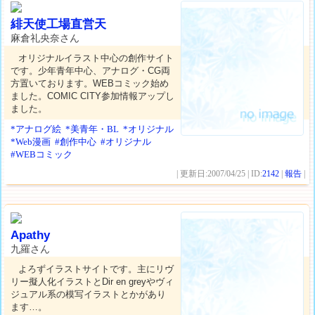
緋天使工場直営天
麻倉礼央奈さん
オリジナルイラスト中心の創作サイト
です。少年青年中心、アナログ・CG両
方置いております。WEBコミック始め
ました。COMIC CITY参加情報アップし
ました。
*アナログ絵
*美青年・BL
*オリジナル
*Web漫画
#創作中心
#オリジナル
#WEBコミック
| 更新日:2007/04/25 | ID:
2142
|
報告
|
Apathy
九羅さん
よろずイラストサイトです。主にリヴ
リー擬人化イラストとDir en greyやヴィ
ジュアル系の模写イラストとかがあり
ます…。