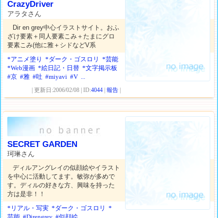
CrazyDriver
アラタさん
Dir en grey中心イラストサイト。おふ
ざけ要素＋同人要素こみ＋たまにグロ
要素こみ(他に雅＋シドなどV系
*アニメ塗り
*ダーク・ゴスロリ
*芸能
*Web漫画
*絵日記・日替
*文字掲示板
#京
#雅
#吐
#miyavi
#V
...
| 更新日:2006/02/08 | ID:
4044
|
報告
|
SECRET GARDEN
珂琳さん
ディルアングレイの似顔絵やイラスト
を中心に活動してます。敏弥が多めで
す。ディルの好きな方、興味を持った
方は是非！！
*リアル・写実
*ダーク・ゴスロリ
*
芸能
#Direngrey
#似顔絵