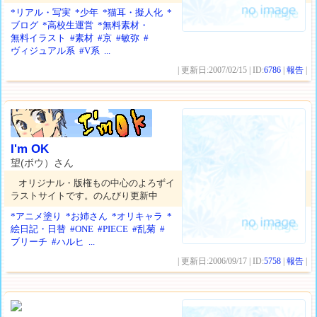
*リアル・写実
*少年
*猫耳・擬人化
*
ブログ
*高校生運営
*無料素材・
無料イラスト
#素材
#京
#敏弥
#
ヴィジュアル系
#V系
...
| 更新日:2007/02/15 | ID:
6786
|
報告
|
I'm OK
望(ボウ）さん
オリジナル・版権もの中心のよろずイ
ラストサイトです。のんびり更新中
*アニメ塗り
*お姉さん
*オリキャラ
*
絵日記・日替
#ONE
#PIECE
#乱菊
#
ブリーチ
#ハルヒ
...
| 更新日:2006/09/17 | ID:
5758
|
報告
|