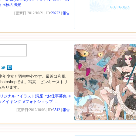
画
#秋の風景
| 更新日:2012/10/21 | ID:
20222
|
報告
|
、少年少女と羽根中心です。最近は和風
otoshopです。写真、ピンキーストリ
もあります。
オリジナル
*イラスト講座
*お仕事募集
#
#メイキング
#フォトショップ
...
| 更新日:2012/10/03 | ID:
3512
|
報告
|
201