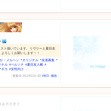
ラスト描いています。リヴリーと夏目友
！よろしくお願いします！！
わか・メルヘン
*オリジナル
*友達募集
*
ジナル
#ペルソナ
#夏目友人帳
#
マギカ
#女性向け
...
| 更新日:2012/05/24 | ID:
19655
|
報告
|