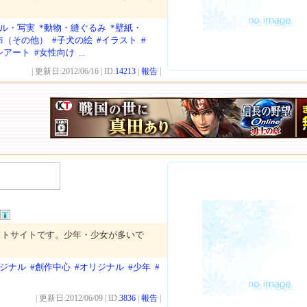
アル・写実
*動物・縫ぐるみ
*壁紙・
布（その他）
#子犬の絵
#イラスト
#
シアート
#女性向け
...
| 更新日:2012/06/16 | ID:
14213
|
報告
|
ストサイトです。少年・少女が多いで
リジナル
#創作中心
#オリジナル
#少年
#
| 更新日:2012/06/09 | ID:
3836
|
報告
|