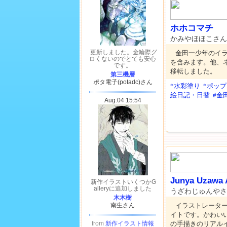
ホホコマチ
かみやほほこさ
金田一少年のイ
を含みます。他、ネタ
移転しました。
*水彩塗り
*ポッ
絵日記・日替
#金
Junya Uzawa A
うざわじゅんや
イラストレータ
イトです。かわい
の手描きのリアル