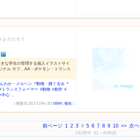
好きな学生の管理する個人イラストサイ
ジナル サブ…AA・ポケモン・トランス
ほんわか・メルヘン
*動物・縫ぐるみ
*
#トランスフォーマー
#動物
#創作
#
作中心
...
| 更新日:2011/12/04 | ID:
18890
|
報告
|
前ページ
1
2
3
4
5
6
7
8
9
10
>>
次ペ
101件中 31～40件目