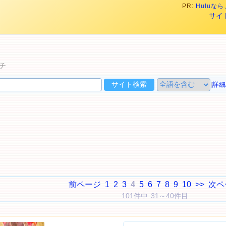
PR:
Hulu
サイ
チ
[
詳細
前ページ
1
2
3
4
5
6
7
8
9
10
>>
次ペ
101件中 31～40件目