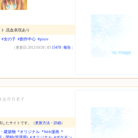
ト.流血表現あり
#女の子
#創作中心
#pixiv
| 更新日:2012/10/28 | ID:
15478
|
報告
|
鎖したサイトです。（
更新方法・詳細
）
景・建築物
*オリジナル
*Web漫画
*
明・閉鎖(管理用)
#オリジナル
#ポケモン