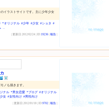
ンのイラストサイトです。主に少年少女
年
*オリジナル
#少年
#少女
#ショタ
#
ム
...
| 更新日:2012/02/24 | ID:
19236
|
報告
|
ジカ
権モノも描きます。
リジナル
*男女恋愛
*ブログ
#オリジナル
と少女
#女性向け
#男性向け
| 更新日:2012/01/18 | ID:
9702
|
報告
|