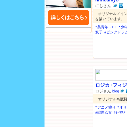
にじさん
オリジナルメイ
を描いています。
*美青年・BL
*少
双子
#ピングドラ
ロジカ+フィ
ロジさん
blog
オリジナルも版
*アニメ塗り
*オ
#戦国乙女
#死神