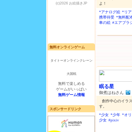
よ！
*アナログ絵
*リ
携帯待受
*無料配
車の絵
#エアブラ
無料オンラインゲーム
タイトーオンラインクレーン
大国戦
無料で楽しめる
眠る星
ゲームがいっぱい
御煮はねさん
無料ゲーム情報
創作中心のイラ
す。
スポンサードリンク
*少女
*少年
*オ
少女
#pixiv