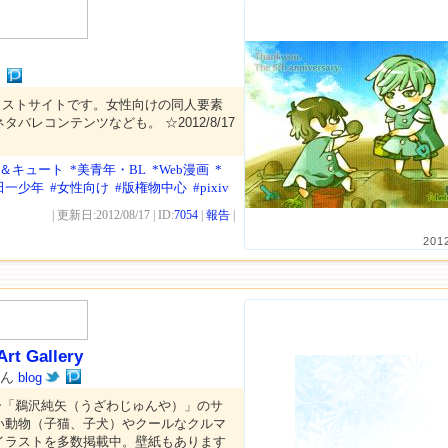
ん
ラストサイトです。女性向けの同人要素
バレコンテンツなども。 ☆2012/8/17
プ＆キュート
*美青年・BL
*Web漫画
*
田一少年
#女性向け
#版権物中心
#pixiv
| 更新日:2012/08/17 | ID:
7054
|
報告
|
201
rt Gallery
さん
blog
ー「鵜沢純矢（うざわじゅんや）」のサ
い動物（子猫、子犬）やクールなクルマ
イラストを多数掲載中。壁紙もあります