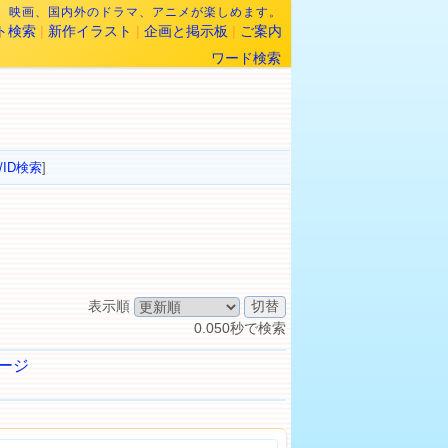
なら、映画、国内外のドラマ、アニメが楽しめます。
ト検索
|
新作イラスト
|
企画と掲示板
|
ご案内
ワード検索
/ID検索
]
表示順
0.050秒で検索
ージ