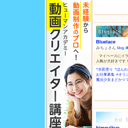
Bluelace
みちょさん
blog
マイペースにイ
人帳が大好きです
*水彩塗り
*ほん
お仕事募集
#オリ
魔法少女まどか☆
himeuikyo