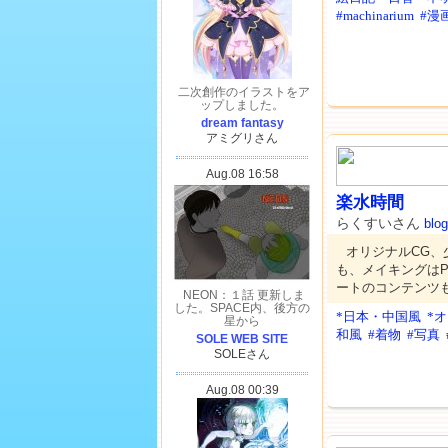
#machinarium
#漫
楽水時間
らくすいさん
blog
オリジナルCG
も、メイキングはPh
ートのコンテンツ
*日本・中国風
*
和風
#着物
#写真