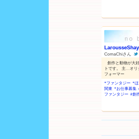
LarousseShay
ComaChiさん
創作と動物が大
トです。 主…オリ
フォーマー
*ファンタジー
*
関東
*お仕事募集
ファンタジー
#創