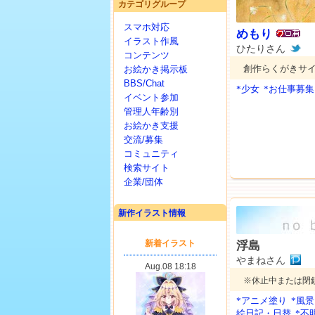
カテゴリグループ
スマホ対応
めもり
イラスト作風
ひたりさん
コンテンツ
創作らくがきサイ
お絵かき掲示板
BBS/Chat
*少女
*お仕事募集
イベント参加
管理人年齢別
お絵かき支援
交流/募集
コミュニティ
検索サイト
企業/団体
新作イラスト情報
浮島
やまねさん
※休止中または閉
*アニメ塗り
*風
絵日記・日替
*不