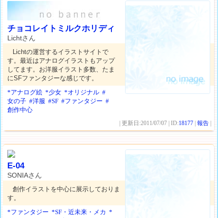
チョコレイトミルクホリディ
Lichtさん
Lichtの運営するイラストサイトで
す。最近はアナログイラストもアップ
してます。お洋服イラスト多数、たま
にSFファンタジーな感じです。
*アナログ絵
*少女
*オリジナル
#
女の子
#洋服
#SF
#ファンタジー
#
創作中心
| 更新日:2011/07/07 | ID:
18177
|
報告
|
E-04
SONIAさん
創作イラストを中心に展示しておりま
す。
*ファンタジー
*SF・近未来・メカ
*