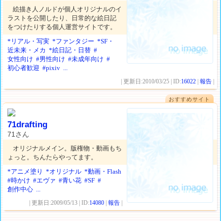
絵描き人ノルドが個人オリジナルのイ
ラストを公開したり、日常的な絵日記
をつけたりする個人運営サイトです。
*リアル・写実
*ファンタジー
*SF・
近未来・メカ
*絵日記・日替
#
女性向け
#男性向け
#未成年向け
#
初心者歓迎
#pixiv
...
| 更新日:2010/03/25 | ID:
16022
|
報告
|
おすすめサイト
71drafting
71さん
オリジナルメイン。版権物・動画もち
ょっと。ちんたらやってます。
*アニメ塗り
*オリジナル
*動画・Flash
#時かけ
#エヴァ
#青い花
#SF
#
創作中心
...
| 更新日:2009/05/13 | ID:
14080
|
報告
|