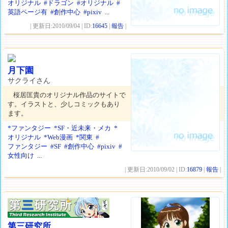
オリジナル
#ドラゴン
#オリジナル
#
英語ページ有
#創作中心
#pixiv
...
| 更新日:2010/09/04 | ID:
16645
|
報告
|
月下園
サクライさん
桜居匡貴のオリジナル作品のサイトで
す。イラストと、少しコミックもあり
ます。
*ファンタジー
*SF・近未来・メカ
*
オリジナル
*Web漫画
*関東
#
ファンタジー
#SF
#創作中心
#pixiv
#
女性向け
...
| 更新日:2010/09/02 | ID:
16879
|
報告
|
第三研究所