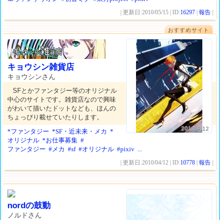
| 更新日:2010/05/15 | ID:
16297
|
報告
|
おすすめサイト
キョウシン雑貨店
キョウシンさん
SFとかファンタジー等のオリジナル
中心のサイトです。雑貨店なので興味
がわいて描いたドットなども、ほんの
ちょっぴり載せていたりします。
2010.4.12
*ファンタジー
*SF・近未来・メカ
*
オリジナル
*お仕事募集
#
ファンタジー
#メカ
#sf
#オリジナル
#pixiv
...
| 更新日:2010/04/12 | ID:
10778
|
報告
|
nordの鼓動
ノルドさん