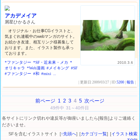
アカデメイア
屑星ひかるさん
オリジナル・お仕事CGイラストと、
気まぐれ連載中のwebマンガのサイト。
お絵かき友達、相互リンク様募集して
おります。また、イラスト製作も承っ
ております。
*ファンタジー
*SF・近未来・メカ
*
2010.3.6
オリキャラ
*Web漫画
#メイキング
#SF
#ファンタジー
#和
#mixi
...
| 更新日:2009/03/27 | ID:
5200
|
報告
|
前ページ
1
2
3
4
5
次ページ
49件中 31～40件目
各サイトにリンク切れや違反等が御座いましたら[報告]よりご連絡く
ださいませ。
SFを含むイラストサイト [
↑先頭へ
] [
カテゴリ一覧
] [
イラスト検索