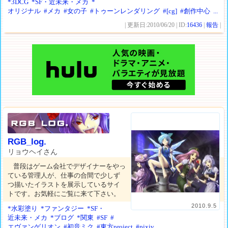
*3DCG
*SF・近未来・メカ
*
オリジナル
#メカ
#女の子
#トゥーンレンダリング
#[cg]
#創作中心
...
| 更新日:2010/06/20 | ID:
16436
|
報告
|
RGB_log.
リョウヘイさん
普段はゲーム会社でデザイナーをやっ
ている管理人が、仕事の合間で少しず
つ描いたイラストを展示しているサイ
トです。お気軽にご覧に来て下さい。
2010.9.5
*水彩塗り
*ファンタジー
*SF・
近未来・メカ
*ブログ
*関東
#SF
#
エヴァンゲリオン
#初音ミク
#東方project
#pixiv