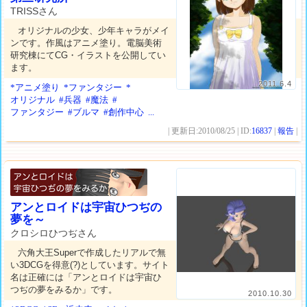
TRISSさん
オリジナルの少女、少年キャラがメイ
ンです。作風はアニメ塗り。電脳美術
研究棟にてCG・イラストを公開してい
ます。
2011.6.4
*アニメ塗り
*ファンタジー
*
オリジナル
#兵器
#魔法
#
ファンタジー
#ブルマ
#創作中心
...
| 更新日:2010/08/25 | ID:
16837
|
報告
|
アンとロイドは宇宙ひつぢの
夢を～
クロシロひつぢさん
六角大王Superで作成したリアルで無
い3DCGを得意(?)としています。サイト
名は正確には「アンとロイドは宇宙ひ
つぢの夢をみるか」です。
2010.10.30