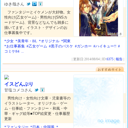
ゆき哉さん
ファンタジーとイケメンが大好物。女
性向け(乙女ゲーム)・男性向け(SNSカ
ードゲーム)、背景などなんでも雑多に
描いてます。イラスト・デザインのお
仕事募集中です。
2014.5.8
*少女
*美青年・BL
*オリジナル
*関東
*お仕事募集
#乙女ゲーム
#黒子のバスケ
#ガンホー
#ハイキュー!!
#
コミケ84
...
| 更新日:2014/08/04 | ID:
6375
|
報告
|
おすすめサイト
イスどんぶり
甘塩コメコさん
男性向け・女性向け文庫・児童書等の
イラストレーター。オリジナル・ゲー
ム・仕事絵・ファンタジー・和風・中
華・ギャグ絵等■TOP絵変更・仕事履歴
更新
*ファンタジー
*日本・中国風
*