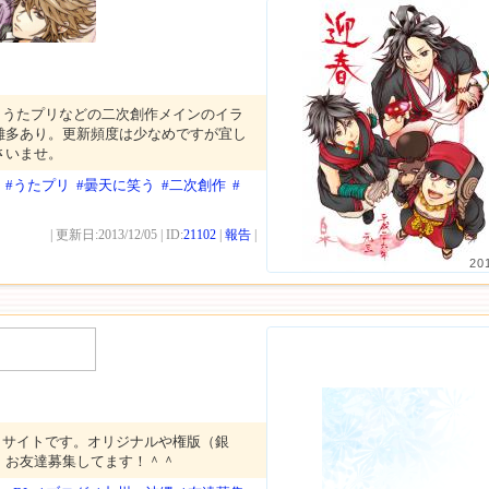
ううたプリなどの二次創作メインのイラ
雑多あり。更新頻度は少なめですが宜し
さいませ。
#うたプリ
#曇天に笑う
#二次創作
#
| 更新日:2013/12/05 | ID:
21102
|
報告
|
20
トサイトです。オリジナルや権版（銀
。お友達募集してます！＾＾