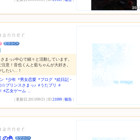
201
スマホOK
スさまっ♪中心で細々と活動しています。
ご注意！音也くんと藍ちゃんが大好き。
やしたい…！
ン
*少年
*男女恋愛
*ブログ
*絵日記・
の☆プリンスさまっ♪
#うたプリ
#
作
#乙女ゲーム
...
| 更新日:2013/09/21 | ID:
21099
|
報告
|
ミの色
スマホOK