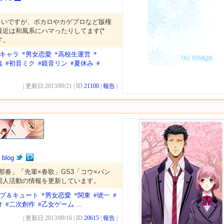
多いですが、ボカロやカゲプロなど版権
近は和風系にハマったりしてます(*
す。
リキャラ
*男女恋愛
*高校生運営
*
鬼
#初音ミク
#鏡音リン
#夏休み
#
| 更新日:2013/09/21 | ID:
21100
|
報告
|
ん
blog
 那春」「先輩×春歌」GS3「コウ×バン
同人活動の情報を更新しています。
ップ＆キュート
*男女恋愛
*関東
#琥一
#
け
#二次創作
#乙女ゲーム
...
| 更新日:2013/09/16 | ID:
20615
|
報告
|