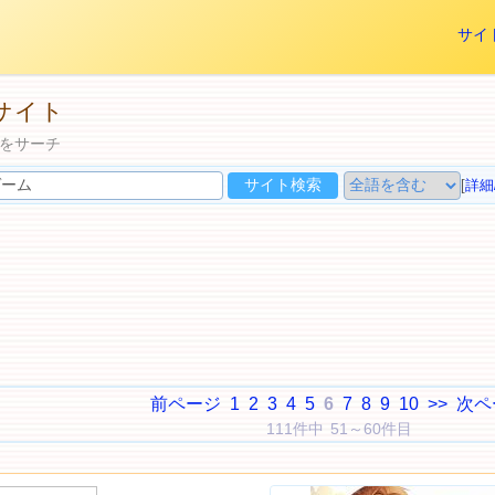
サイ
サイト
をサーチ
[
詳細
前ページ
1
2
3
4
5
6
7
8
9
10
>>
次ペ
111件中 51～60件目