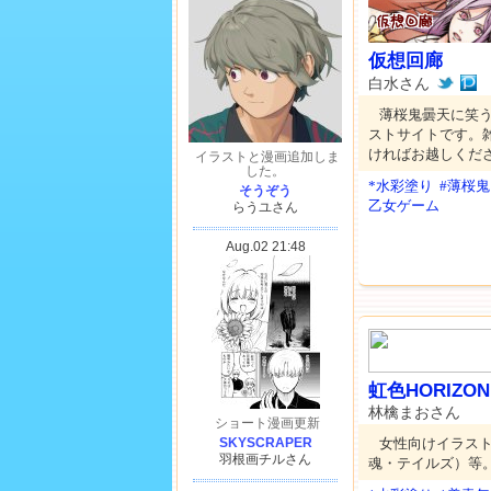
仮想回廊
白水さん
薄桜鬼曇天に笑
ストサイトです。
ければお越しくだ
*水彩塗り
#薄桜鬼
乙女ゲーム
虹色HORIZON
林檎まおさん
女性向けイラス
魂・テイルズ）等