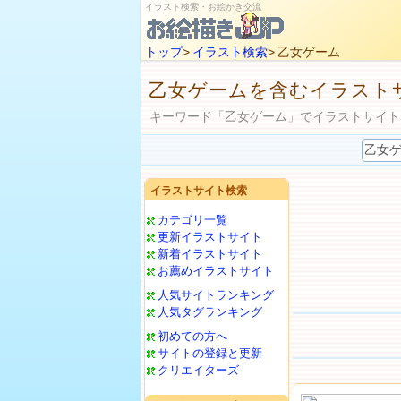
イラスト検索・お絵かき交流
トップ
>
イラスト検索
> 乙女ゲーム
乙女ゲームを含むイラスト
キーワード「乙女ゲーム」でイラストサイト
イラストサイト検索
カテゴリ一覧
更新イラストサイト
新着イラストサイト
お薦めイラストサイト
人気サイトランキング
人気タグランキング
初めての方へ
サイトの登録と更新
クリエイターズ