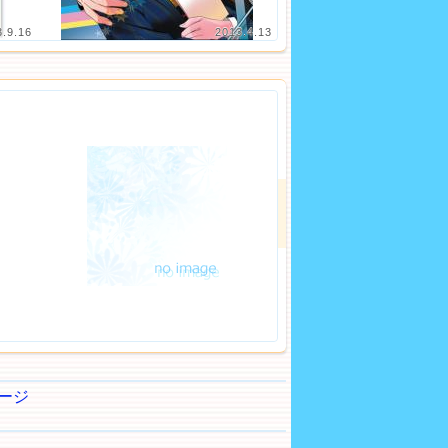
3.9.16
2013.4.13
ージ