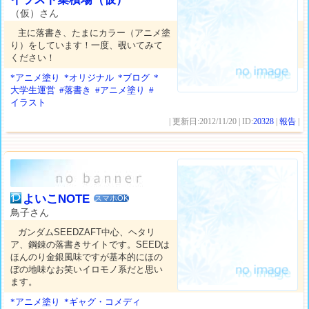
（仮）さん
主に落書き、たまにカラー（アニメ塗
り）をしています！一度、覗いてみて
ください！
*アニメ塗り
*オリジナル
*ブログ
*
大学生運営
#落書き
#アニメ塗り
#
イラスト
| 更新日:2012/11/20 | ID:
20328
|
報告
|
よいこNOTE
スマホOK
鳥子さん
ガンダムSEEDZAFT中心、ヘタリ
ア、鋼錬の落書きサイトです。SEEDは
ほんのり金銀風味ですが基本的にほの
ぼの地味なお笑いイロモノ系だと思い
ます。
*アニメ塗り
*ギャグ・コメディ