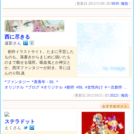
| 更新日:2012/11/09 | ID:
9039
|
報告
|
西に尽きる
遠影さん
創作イラストサイト。たまに手芸した
ものも。落書きからまじめに描いたも
のまで載せる場所。吸血鬼とか神父と
か、西洋ファンタジーが好き。常にほ
んのりBL臭
*ファンタジー
*美青年・BL
*
オリジナル
*ブログ
#オリジナル
#創作
#BL
#女性向け
#一次創作
...
| 更新日:2012/10/21 | ID:
20221
|
報告
|
おすすめサイト
ステラドット
えくさん