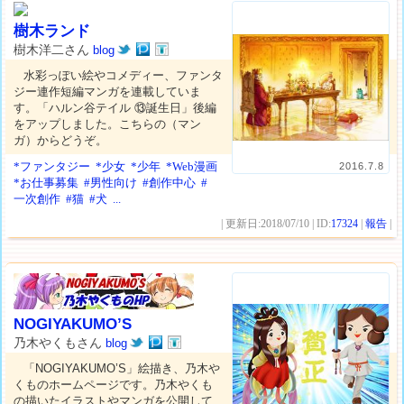
樹木ランド
樹木洋二さん
blog
水彩っぽい絵やコメディー、ファンタ
ジー連作短編マンガを連載していま
す。「ハルン谷テイル ⑬誕生日」後編
をアップしました。こちらの（マン
ガ）からどうぞ。
*ファンタジー
*少女
*少年
*Web漫画
2016.7.8
*お仕事募集
#男性向け
#創作中心
#
一次創作
#猫
#犬
...
| 更新日:2018/07/10 | ID:
17324
|
報告
|
NOGIYAKUMO’S
乃木やくもさん
blog
「NOGIYAKUMO’S」絵描き、乃木や
くものホームページです。乃木やくも
の描いたイラストやマンガを公開して