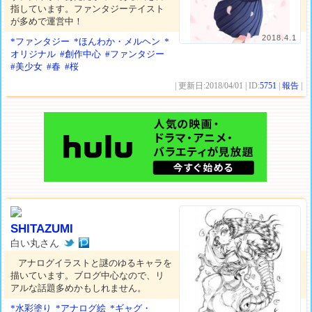
指しています。ファンタジーテイスト
が多めで運営中！
2018.4.1
*ファンタジー
*ほんわか・メルヘン
*
オリジナル
#創作中心
#ファンタジー
#美少女
#春
#桜
| 更新日:2018/04/01 | ID:
5751
|
報告
|
SHITAZUMI
白い丸さん
アナログイラストと謎のゆるキャラを
描いています。ブログ中心なので、リ
アルな話題多めかもしれません。
*水彩塗り
*アナログ絵
*ギャグ・