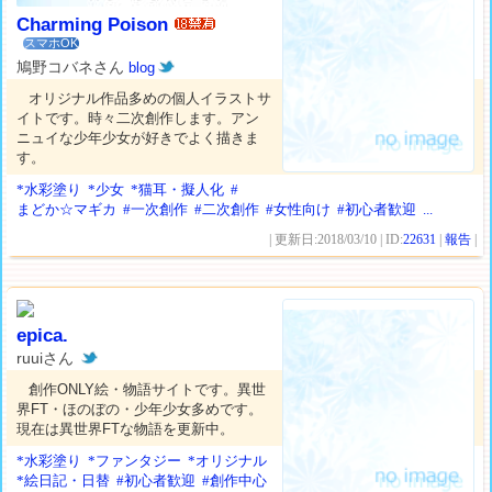
Charming Poison
スマホOK
鳩野コバネさん
blog
オリジナル作品多めの個人イラストサ
イトです。時々二次創作します。アン
ニュイな少年少女が好きでよく描きま
す。
*水彩塗り
*少女
*猫耳・擬人化
#
まどか☆マギカ
#一次創作
#二次創作
#女性向け
#初心者歓迎
...
| 更新日:2018/03/10 | ID:
22631
|
報告
|
epica.
ruuiさん
創作ONLY絵・物語サイトです。異世
界FT・ほのぼの・少年少女多めです。
現在は異世界FTな物語を更新中。
*水彩塗り
*ファンタジー
*オリジナル
*絵日記・日替
#初心者歓迎
#創作中心