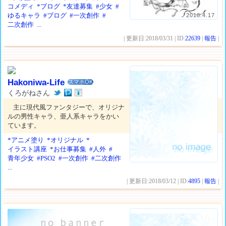
コメディ
*ブログ
*友達募集
#少女
#
ゆるキャラ
#ブログ
#一次創作
#
2018.4.17
二次創作
...
| 更新日:2018/03/31 | ID:
22639
|
報告
|
Hakoniwa-Life
スマホOK
くろがねさん
主に現代風ファンタジーで、オリジナ
ルの男性キャラ、亜人系キャラをかい
ています。
*アニメ塗り
*オリジナル
*
イラスト講座
*お仕事募集
#人外
#
青年少女
#PSO2
#一次創作
#二次創作
...
| 更新日:2018/03/12 | ID:
4895
|
報告
|