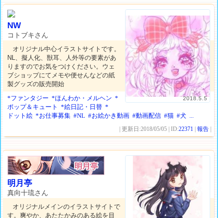
NW
コトブキさん
オリジナル中心イラストサイトです。
NL、擬人化、獣耳、人外等の要素があ
りますのでお気をつけください。ウェ
ブショップにてメモや便せんなどの紙
製グッズの販売開始
*ファンタジー
*ほんわか・メルヘン
*
2018.5.5
ポップ＆キュート
*絵日記・日替
*
ドット絵
*お仕事募集
#NL
#お絵かき動画
#動画配信
#猫
#犬
...
| 更新日:2018/05/05 | ID:
22371
|
報告
|
明月亭
真向十琉さん
オリジナルメインのイラストサイトで
す。爽やか、あたたかみのある絵を目