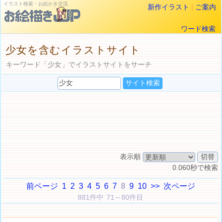
イラスト検索・お絵かき交流
新作イラスト
|
ご案内
ワード検索
少女を含むイラストサイト
キーワード「少女」でイラストサイトをサーチ
表示順
0.060秒で検索
前ページ
1
2
3
4
5
6
7
8
9
10
>>
次ページ
881件中 71～80件目