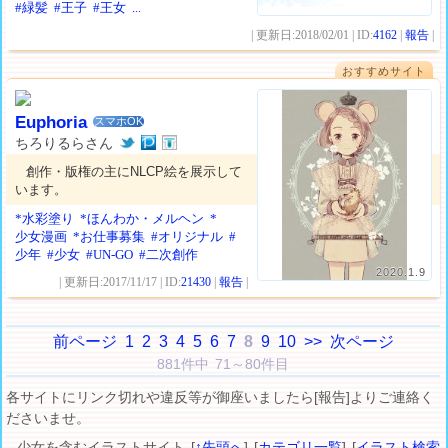
#緑髪
#王子
#王女
...
| 更新日:2018/02/01 | ID:
4162
|
報告
|
おすすめサイト
Euphoria
スマホOK
ちろりるらさん
創作・版権の主にNLCP絵を展示して
います。
*水彩塗り
*ほんわか・メルヘン
*
少女漫画
*お仕事募集
#オリジナル
#
少年
#少女
#UN-GO
#二次創作
2020.1.9
| 更新日:2017/11/17 | ID:
21430
|
報告
|
前ページ
1
2
3
4
5
6
7
8
9
10
>>
次ページ
881件中 71～80件目
各サイトにリンク切れや違反等が御座いましたら[報告]よりご連絡く
ださいませ。
少女を含むイラストサイト [
↑先頭へ
] [
カテゴリ一覧
] [
イラスト検索