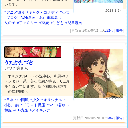
います。
2018.1.14
*アニメ塗り
*ギャグ・コメディ
*少女
*ブログ
*Web漫画
*お仕事募集
#
女の子
#ファミリー
#家族
#こども
#児童漫画
...
| 更新日:2018/06/02 | ID:
22247
|
報告
|
うたかたづき
いつき奏さん
オリジナルCG・小説中心。和風やフ
ァンタジー系、美少女絵が多め。CG講
座も置いています。架空和風小説六年
目の連載開始。
2009.1.12
*日本・中国風
*少女
*オリジナル
*
小説・詩
*イラスト講座
#SAI
#着物
#
和服
#CG講座
#メイキング
...
| 更新日:2018/05/20 | ID:
2882
|
報告
|