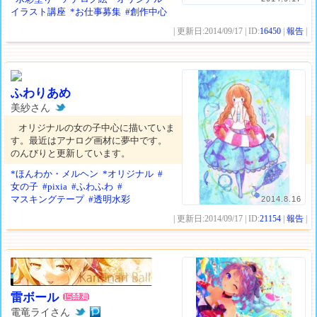
イラスト講座
*お仕事募集
#創作中心
| 更新日:2014/09/17 | ID:
16450
|
報告
|
ふわりあめ
美紗さん
オリジナルの女の子中心に描いていま
す。最近はアナログ画材に夢中です。
のんびりと更新しています。
*ほんわか・メルヘン
*オリジナル
#
女の子
#pixia
#ふわふわ
#
マスキングテープ
#透明水彩
2014.8.16
| 更新日:2014/09/17 | ID:
21154
|
報告
|
雷ボール
電竜ライさん