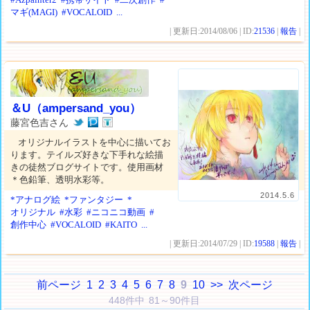
マギ(MAGI)
#VOCALOID
...
| 更新日:2014/08/06 | ID:
21536
|
報告
|
＆U（ampersand_you）
藤宮色吉さん
オリジナルイラストを中心に描いてお
ります。テイルズ好きな下手れな絵描
きの徒然ブログサイトです。使用画材
＊色鉛筆、透明水彩等。
2014.5.6
*アナログ絵
*ファンタジー
*
オリジナル
#水彩
#ニコニコ動画
#
創作中心
#VOCALOID
#KAITO
...
| 更新日:2014/07/29 | ID:
19588
|
報告
|
前ページ
1
2
3
4
5
6
7
8
9
10
>>
次ページ
448件中 81～90件目