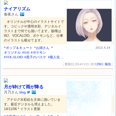
ナイアリズム
奏夜さん
オリジナルが中心のイラストサイトで
す。コピックや透明水彩、デジタルイ
ラストまで何でも描いてます。版権は
WJ、VOCALOID、ポケモンなど。仕事
のイラストも載せてます。
*ポップ＆キュート
*お姉さん
*
2013.4.24
オリジナル
#SAI
#ポケモン
#VOCALOID
#黒子のバスケ
#擬人化
...
| 更新日:2014/11/21 | ID:
12963
|
報告
|
月が砕けて雨が降る
月乃さん
blog
アナログ水彩絵を主体に描いていま
す。最近デジタルも増えました。
14/11/06 * イラスト更新