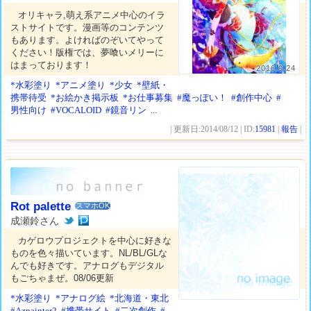
オリキャラ,萌え系アニメ中心のイラ
ストサイトです。漫画等のコンテンツ
もあります。よければのぞいてやって
ください！版権では、夢喰いメリーに
はまっております！
2016.9.24
*水彩塗り
*アニメ塗り
*少女
*壁紙・
携帯待受
*お絵かき掲示板
*お仕事募集
#魔っぽい！
#創作中心
#
男性向け
#VOCALOID
#鏡音リン
...
| 更新日:2014/08/12 | ID:
15981
|
報告
|
Rot palette
スマホOK
成瀬鈴さん
カゲロウプロジェクトを中心に好きな
ものを色々描いています。NL/BL/GLな
んでも好きです。アナログもデジタル
もごちゃまぜ。08/06更新
*水彩塗り
*アナログ絵
*北海道・東北
#Azpainter2
#携帯サイト
#二次創作
#