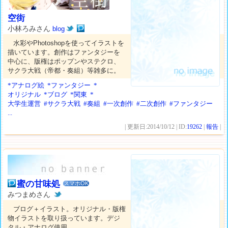
空街
小林ろみさん
blog
水彩やPhotoshopを使ってイラストを
描いています。創作はファンタジーを
中心に、版権はポップンやステクロ、
サクラ大戦（帝都・奏組）等雑多に。
*アナログ絵
*ファンタジー
*
オリジナル
*ブログ
*関東
*
大学生運営
#サクラ大戦
#奏組
#一次創作
#二次創作
#ファンタジー
...
| 更新日:2014/10/12 | ID:
19262
|
報告
|
蜜の甘味処
スマホOK
みつまめさん
ブログ＋イラスト。オリジナル・版権
物イラストを取り扱っています。デジ
タル・アナログ使用。