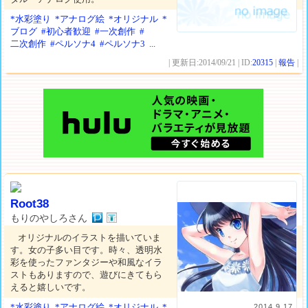
*水彩塗り
*アナログ絵
*オリジナル
*
ブログ
#初心者歓迎
#一次創作
#
二次創作
#ペルソナ4
#ペルソナ3
...
| 更新日:2014/09/21 | ID:
20315
|
報告
|
Root38
もりのやしろさん
オリジナルのイラストを描いていま
す。女の子多い目です。時々、透明水
彩を使ったファンタジーや和風なイラ
ストもありますので、遊びにきてもら
えると嬉しいです。
*水彩塗り
*アナログ絵
*オリジナル
*
2014.9.17