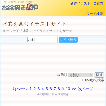
イラスト検索・お絵かき交流
新作イラスト
|
ご案内
ワード検索
水彩を含むイラストサイト
キーワード「水彩」でイラストサイトをサーチ
表示順
0.050秒で検索
前ページ
1
2
3
4
5
6
7
8
9
10
>>
次ページ
448件中 81～90件目