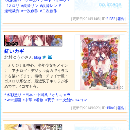
*水彩塗り
*クール・アート
*ダーク・
ゴスロリ
#鏡音リン
#鏡音レン
#
逆転裁判
#一次創作
#二次創作
...
| 更新日:2014/11/06 | ID:
21352
|
報告
|
紅いカギ
北村ゆうかさん
blog
オリジナル中心。少年少女をメイン
に、アナログ・デジタル両方でイラス
トを描いてます。着物・チャイナ服・
ゴスロリ系など。最近双子キャラが多
めです。4コマも有。
2013.6.20
*水彩塗り
*日本・中国風
*オリキャラ
*Web漫画
#中華
#着物
#双子
#一次創作
#4コマ
...
| 更新日:2014/10/20 | ID:
15049
|
報告
|