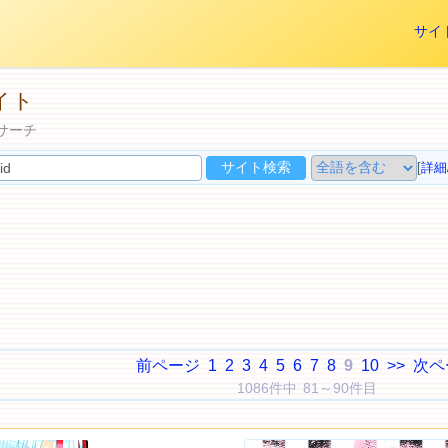
サイ
イト
をサーチ
[
詳細
前ページ
1
2
3
4
5
6
7
8
9
10
>>
次ペ
1086件中 81～90件目