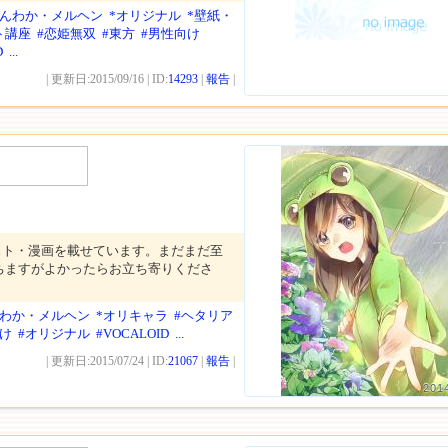
ほんわか・メルヘン
*オリジナル
*壁紙・
ト講座
#恋姫無双
#東方
#男性向け
D
...
| 更新日:2015/09/16 | ID:
14293
|
報告
|
スト・漫画を載せています。まだまだ至
ちますがよかったらお立ち寄りくださ
んわか・メルヘン
*オリキャラ
#ヘタリア
向け
#オリジナル
#VOCALOID
...
| 更新日:2015/07/24 | ID:
21067
|
報告
|
201