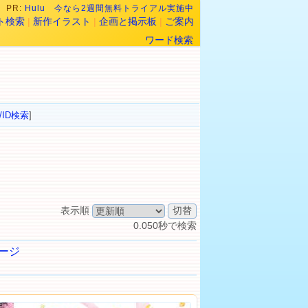
PR:
Hulu 今なら2週間無料トライアル実施中
ト検索
|
新作イラスト
|
企画と掲示板
|
ご案内
ワード検索
/ID検索
]
表示順
0.050秒で検索
ージ