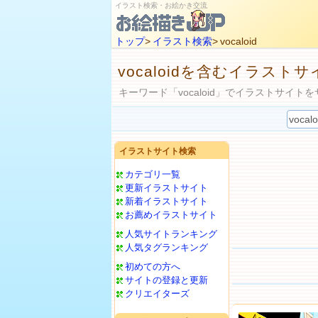
イラスト検索・お絵かき交流
トップ
>
イラスト検索
> vocaloid
vocaloidを含むイラストサ
キーワード「vocaloid」でイラストサイト
イラストサイト検索
カテゴリ一覧
更新イラストサイト
新着イラストサイト
お薦めイラストサイト
人気サイトランキング
人気タグランキング
初めての方へ
サイトの登録と更新
クリエイターズ