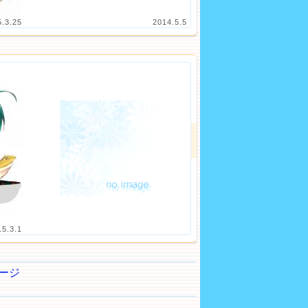
5.3.25
2014.5.5
15.3.1
ージ