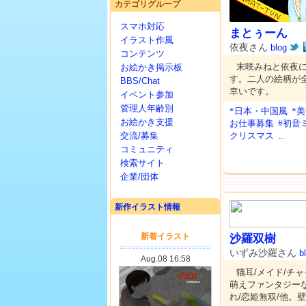
カテゴリグループ
スマホ対応
まとぅーん
イラスト作風
依夜さん
blog
コンテンツ
末咲みねと依夜
お絵かき掲示板
す。二人の絵柄が
BBS/Chat
幸いです。
イベント参加
管理人年齢別
*日本・中国風
*
お絵かき支援
お仕事募集
#初音
交流/募集
クリスマス
...
コミュニティ
検索サイト
企業/団体
新作イラスト情報
沙羅双樹
いずみ沙羅さん
b
猫耳/メイド/チャ
萌えファンタジー
れ/恋姫無双/他。