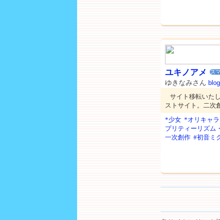
ユキノアメ
スマ
ゆきなみさん
blog
サイト移転いた
ストサイト。二次
*少女
*オリキャラ
プリティーリズム
一次創作
#初音ミ