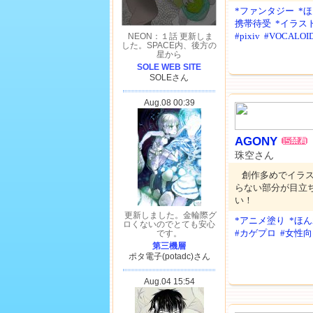
*ファンタジー
*
携帯待受
*イラス
#pixiv
#VOCALOI
AGONY
珠空さん
創作多めでイラ
らない部分が目立
い！
*アニメ塗り
*ほ
#カゲプロ
#女性