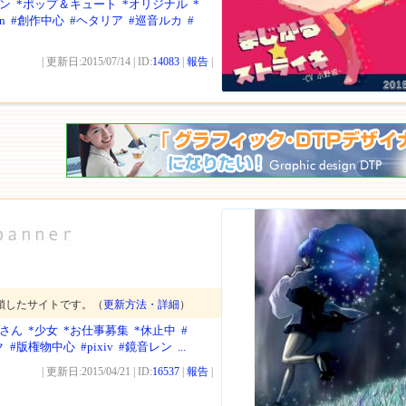
ン
*ポップ＆キュート
*オリジナル
*
n
#創作中心
#ヘタリア
#巡音ルカ
#
| 更新日:2015/07/14 | ID:
14083
|
報告
|
201
鎖したサイトです。（
更新方法・詳細
）
姉さん
*少女
*お仕事募集
*休止中
#
ク
#版権物中心
#pixiv
#鏡音レン
...
| 更新日:2015/04/21 | ID:
16537
|
報告
|