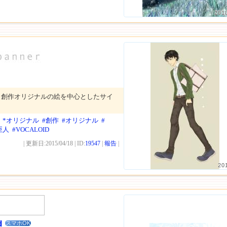
201
、創作オリジナルの絵を中心としたサイ
*オリジナル
#創作
#オリジナル
#
巨人
#VOCALOID
| 更新日:2015/04/18 | ID:
19547
|
報告
|
20
d
スマホOK