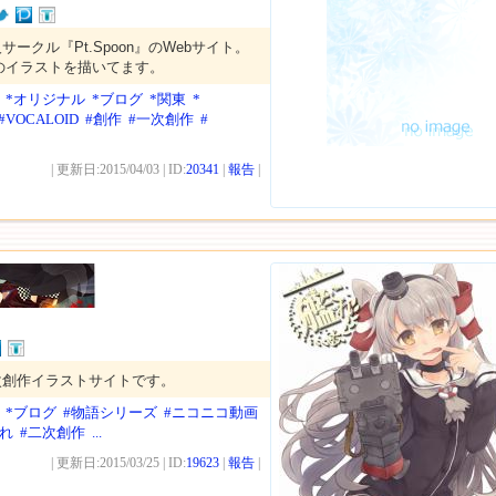
ークル『Pt.Spoon』のWebサイト。
のイラストを描いてます。
*オリジナル
*ブログ
*関東
*
#VOCALOID
#創作
#一次創作
#
| 更新日:2015/04/03 | ID:
20341
|
報告
|
次創作イラストサイトです。
*ブログ
#物語シリーズ
#ニコニコ動画
これ
#二次創作
...
| 更新日:2015/03/25 | ID:
19623
|
報告
|