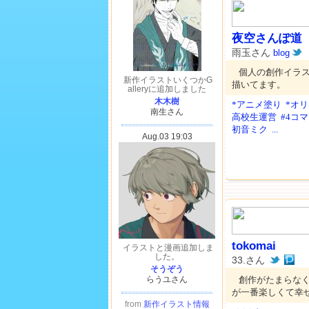
夜空さんぽ道
雨玉さん
blog
個人の創作イラス
描いてます。
*アニメ塗り
*オ
高校生運営
#4コマ
初音ミク
...
tokomai
33.さん
創作がたまらな
が一番楽しくて幸