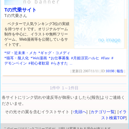
Tの弐乗サイト
Tの弐乗さん
ベクターで人気ランキング3位の実績
を持つサイトです。オリジナルゲーム
制作を中心に、イラストや無料フリー
ゲーム、Web漫画等を公開しているサ
イトです。
*SF・近未来・メカ
*ギャグ・コメディ
*猫耳・擬人化
*Web漫画
*お仕事募集
#月姫涼宮ハルヒ
#Fate
#
デモンベイン
#初心者歓迎
#らきすた
...
| 更新日:2007/11/11 | ID:
10198
|
報告
|
1件中 1～1件目
各サイトにリンク切れや違反等が御座いましたら[報告]よりご連絡く
ださいませ。
その光その翼を含むイラストサイト [
↑先頭へ
] [
カテゴリ一覧
] [
イラ
スト検索TOP
]
このページはリンクフリーですが、URLは変更される場合が有ります。